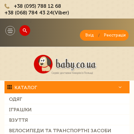
+38 (095) 788 12 68
+38 (068) 784 43 24(Viber)
;
Toggle
navigation
Вхід
/
Реєстрація
КАТАЛОГ
ОДЯГ
ІГРАШКИ
ВЗУТТЯ
ВЕЛОСИПЕДИ ТА ТРАНСПОРТНІ ЗАСОБИ