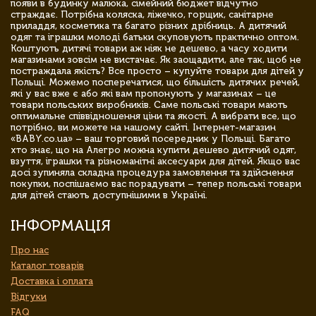
появи в будинку малюка, сімейний бюджет відчутно
страждає. Потрібна коляска, ліжечко, горщик, санітарне
приладдя, косметика та багато різних дрібниць. А дитячий
одяг та іграшки молоді батьки скуповують практично оптом.
Коштують дитячі товари аж ніяк не дешево, а часу ходити
магазинами зовсім не вистачає. Як заощадити, але так, щоб не
постраждала якість? Все просто – купуйте товари для дітей у
Польщі. Можемо посперечатися, що більшість дитячих речей,
які у вас вже є або які вам пропонують у магазинах – це
товари польських виробників. Саме польські товари мають
оптимальне співвідношення ціни та якості. А вибрати все, що
потрібно, ви можете на нашому сайті. Інтернет-магазин
«BABY.co.ua» – ваш торговий посередник у Польщі. Багато
хто знає, що на Алегро можна купити дешево дитячий одяг,
взуття, іграшки та різноманітні аксесуари для дітей. Якщо вас
досі зупиняла складна процедура замовлення та здійснення
покупки, поспішаємо вас порадувати – тепер польські товари
для дітей стають доступнішими в Україні.
ІНФОРМАЦІЯ
Про нас
Каталог товарів
Доставка і оплата
Відгуки
FAQ