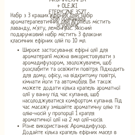
Набір з 3 кращих ефірних олій: набір
ароматерапевтичних олій Aromeus містить
лаванду, м'яту, лемонграс. Якісний
подарунковий набір містить 3 флакони
класичних ефірних олій по 10 мл.
Широке застосування: ефірні олії для
ароматерапії можна використовувати з
аромадифузором, зволожувачем, щоб
розслабити та освіжити повітря. Підходить
для дому, офісу, на відкритому повітрі,
кімнати йоги та автомобіля. Ви також
можете додати кілька крапель ароматної
олії у ванну під час купання, щоб
насолоджуватися комфортом купання. Під
час масажу змішайте ароматичну олію та
олію-носій у пропорції 1 крапля
ароматичної олії на 2 мл олії-носія.
Різне використання: Аромадифузор.
Додайте кілька крапель ефірних масел в