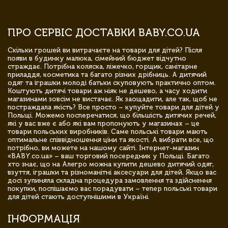
ПРО СЕРВІС ДОСТАВКИ BABY.CO.UA
Скільки грошей ви витрачаєте на товари для дітей? Після
появи в будинку малюка, сімейний бюджет відчутно
страждає. Потрібна коляска, ліжечко, горщик, санітарне
приладдя, косметика та багато різних дрібниць. А дитячий
одяг та іграшки молоді батьки скуповують практично оптом.
Коштують дитячі товари аж ніяк не дешево, а часу ходити
магазинами зовсім не вистачає. Як заощадити, але так, щоб не
постраждала якість? Все просто – купуйте товари для дітей у
Польщі. Можемо посперечатися, що більшість дитячих речей,
які у вас вже є або які вам пропонують у магазинах – це
товари польських виробників. Саме польські товари мають
оптимальне співвідношення ціни та якості. А вибрати все, що
потрібно, ви можете на нашому сайті. Інтернет-магазин
«BABY.co.ua» – ваш торговий посередник у Польщі. Багато
хто знає, що на Алегро можна купити дешево дитячий одяг,
взуття, іграшки та різноманітні аксесуари для дітей. Якщо вас
досі зупиняла складна процедура замовлення та здійснення
покупки, поспішаємо вас порадувати – тепер польські товари
для дітей стають доступнішими в Україні.
ІНФОРМАЦІЯ