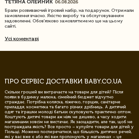
ТЕТЯНА ОЛЕЙНИК
06.08.2026
Брали розвиваючий ігровий набір, на подарунок. Отримали
замовлення вчасно. Якістю виробу та обслуговуванням
задоволенні. Обов'язково замовлятимемо ще на цьому
сайті.
Усі коментарі
ПРО СЕРВІС ДОСТАВКИ BABY.CO.UA
Скільки грошей ви витрачаєте на товари для дітей? Після
появи в будинку малюка, сімейний бюджет відчутно
страждає. Потрібна коляска, ліжечко, горщик, санітарне
приладдя, косметика та багато різних дрібниць. А дитячий
одяг та іграшки молоді батьки скуповують практично оптом.
Коштують дитячі товари аж ніяк не дешево, а часу ходити
магазинами зовсім не вистачає. Як заощадити, але так, щоб не
постраждала якість? Все просто – купуйте товари для дітей у
Польщі. Можемо посперечатися, що більшість дитячих речей,
які у вас вже є або які вам пропонують у магазинах – це