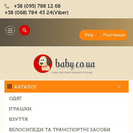
+38 (095) 788 12 68
+38 (068) 784 43 24(Viber)
;
Toggle
navigation
Вхід
/
Реєстрація
КАТАЛОГ
ОДЯГ
ІГРАШКИ
ВЗУТТЯ
ВЕЛОСИПЕДИ ТА ТРАНСПОРТНІ ЗАСОБИ