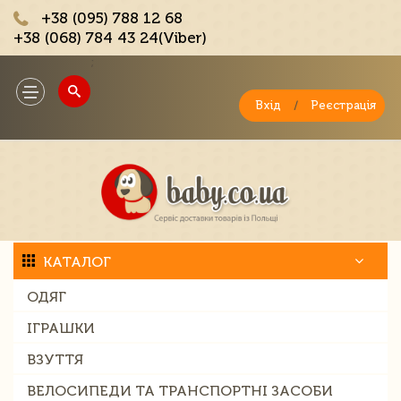
+38 (095) 788 12 68
+38 (068) 784 43 24(Viber)
;
Toggle
navigation
Вхід
/
Реєстрація
КАТАЛОГ
ОДЯГ
ІГРАШКИ
ВЗУТТЯ
ВЕЛОСИПЕДИ ТА ТРАНСПОРТНІ ЗАСОБИ