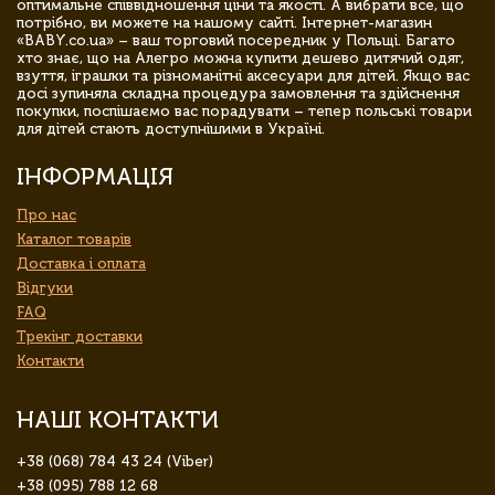
оптимальне співвідношення ціни та якості. А вибрати все, що
потрібно, ви можете на нашому сайті. Інтернет-магазин
«BABY.co.ua» – ваш торговий посередник у Польщі. Багато
хто знає, що на Алегро можна купити дешево дитячий одяг,
взуття, іграшки та різноманітні аксесуари для дітей. Якщо вас
досі зупиняла складна процедура замовлення та здійснення
покупки, поспішаємо вас порадувати – тепер польські товари
для дітей стають доступнішими в Україні.
ІНФОРМАЦІЯ
Про нас
Каталог товарів
Доставка і оплата
Відгуки
FAQ
Трекінг доставки
Контакти
НАШІ КОНТАКТИ
+38 (068) 784 43 24 (Viber)
+38 (095) 788 12 68