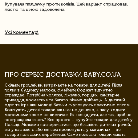
Купувала пляшечку проти коліків. Цей варіант спрацював.
якістю та ціною задоволена.
Усі коментарі
ПРО СЕРВІС ДОСТАВКИ BABY.CO.UA
Скільки грошей ви витрачаєте на товари для дітей? Після
появи в будинку малюка, сімейний бюджет відчутно
страждає. Потрібна коляска, ліжечко, горщик, санітарне
приладдя, косметика та багато різних дрібниць. А дитячий
одяг та іграшки молоді батьки скуповують практично оптом.
Коштують дитячі товари аж ніяк не дешево, а часу ходити
магазинами зовсім не вистачає. Як заощадити, але так, щоб не
постраждала якість? Все просто – купуйте товари для дітей у
Польщі. Можемо посперечатися, що більшість дитячих речей,
які у вас вже є або які вам пропонують у магазинах – це
товари польських виробників. Саме польські товари мають