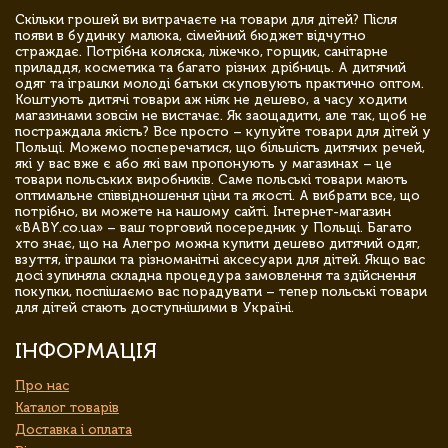
Скільки грошей ви витрачаєте на товари для дітей? Після
появи в будинку малюка, сімейний бюджет відчутно
страждає. Потрібна коляска, ліжечко, горщик, санітарне
приладдя, косметика та багато різних дрібниць. А дитячий
одяг та іграшки молоді батьки скуповують практично оптом.
Коштують дитячі товари аж ніяк не дешево, а часу ходити
магазинами зовсім не вистачає. Як заощадити, але так, щоб не
постраждала якість? Все просто – купуйте товари для дітей у
Польщі. Можемо посперечатися, що більшість дитячих речей,
які у вас вже є або які вам пропонують у магазинах – це
товари польських виробників. Саме польські товари мають
оптимальне співвідношення ціни та якості. А вибрати все, що
потрібно, ви можете на нашому сайті. Інтернет-магазин
«BABY.co.ua» – ваш торговий посередник у Польщі. Багато
хто знає, що на Алегро можна купити дешево дитячий одяг,
взуття, іграшки та різноманітні аксесуари для дітей. Якщо вас
досі зупиняла складна процедура замовлення та здійснення
покупки, поспішаємо вас порадувати – тепер польські товари
для дітей стають доступнішими в Україні.
ІНФОРМАЦІЯ
Про нас
Каталог товарів
Доставка і оплата