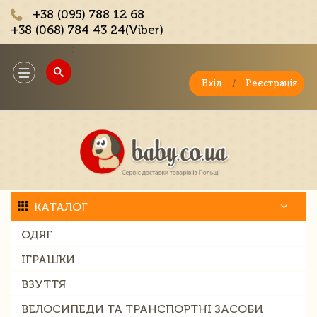
+38 (095) 788 12 68
+38 (068) 784 43 24(Viber)
;
Toggle
navigation
Вхід
/
Реєстрація
КАТАЛОГ
ОДЯГ
ІГРАШКИ
ВЗУТТЯ
ВЕЛОСИПЕДИ ТА ТРАНСПОРТНІ ЗАСОБИ