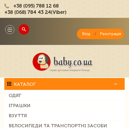
+38 (095) 788 12 68
+38 (068) 784 43 24(Viber)
;
Toggle
navigation
Вхід
/
Реєстрація
КАТАЛОГ
ОДЯГ
ІГРАШКИ
ВЗУТТЯ
ВЕЛОСИПЕДИ ТА ТРАНСПОРТНІ ЗАСОБИ