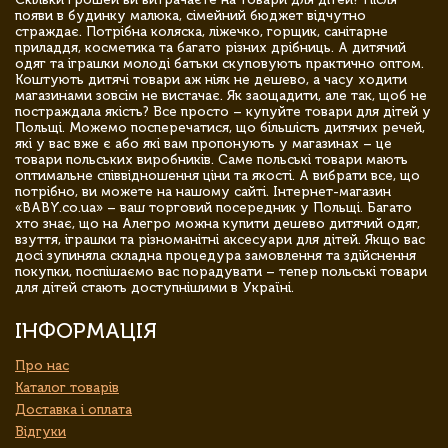
появи в будинку малюка, сімейний бюджет відчутно
страждає. Потрібна коляска, ліжечко, горщик, санітарне
приладдя, косметика та багато різних дрібниць. А дитячий
одяг та іграшки молоді батьки скуповують практично оптом.
Коштують дитячі товари аж ніяк не дешево, а часу ходити
магазинами зовсім не вистачає. Як заощадити, але так, щоб не
постраждала якість? Все просто – купуйте товари для дітей у
Польщі. Можемо посперечатися, що більшість дитячих речей,
які у вас вже є або які вам пропонують у магазинах – це
товари польських виробників. Саме польські товари мають
оптимальне співвідношення ціни та якості. А вибрати все, що
потрібно, ви можете на нашому сайті. Інтернет-магазин
«BABY.co.ua» – ваш торговий посередник у Польщі. Багато
хто знає, що на Алегро можна купити дешево дитячий одяг,
взуття, іграшки та різноманітні аксесуари для дітей. Якщо вас
досі зупиняла складна процедура замовлення та здійснення
покупки, поспішаємо вас порадувати – тепер польські товари
для дітей стають доступнішими в Україні.
ІНФОРМАЦІЯ
Про нас
Каталог товарів
Доставка і оплата
Відгуки