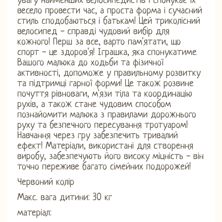
увагу найменших велосипедистів і спонукає їх
весело провести час, а проста форма і сучасний
стиль сподобаються і батькам! Цей триколісний
велосипед - справді чудовий вибір для
кожного! Перш за все, варто пам'ятати, що
спорт - це здоров'я! Іграшка, яка спонукатиме
Вашого малюка до ходьби та фізичної
активності, допоможе у правильному розвитку
та підтримці гарної форми! Це також розвине
почуття рівноваги, м'язи тіла та координацію
рухів, а також стане чудовим способом
познайомити малюка з правилами дорожнього
руху та безпечного пересування тротуаром!
Навчання через гру забезпечить тривалий
ефект! Матеріали, використані для створення
виробу, забезпечують його високу міцність - він
точно переживе багато сімейних подорожей!
Червоний колір
Макс. вага дитини: 30 кг
матеріал: