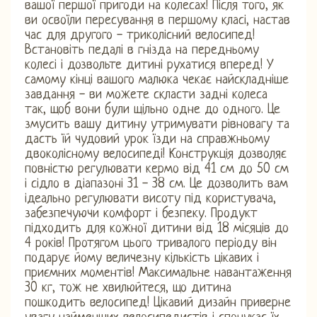
вашої першої пригоди на колесах! Після того, як
ви освоїли пересування в першому класі, настав
час для другого - триколісний велосипед!
Встановіть педалі в гнізда на передньому
колесі і дозвольте дитині рухатися вперед! У
самому кінці вашого малюка чекає найскладніше
завдання - ви можете скласти задні колеса
так, щоб вони були щільно одне до одного. Це
змусить вашу дитину утримувати рівновагу та
дасть їй чудовий урок їзди на справжньому
двоколісному велосипеді! Конструкція дозволяє
повністю регулювати кермо від 41 см до 50 см
і сідло в діапазоні 31 - 38 см. Це дозволить вам
ідеально регулювати висоту під користувача,
забезпечуючи комфорт і безпеку. Продукт
підходить для кожної дитини від 18 місяців до
4 років! Протягом цього тривалого періоду він
подарує йому величезну кількість цікавих і
приємних моментів! Максимальне навантаження
30 кг, тож не хвилюйтеся, що дитина
пошкодить велосипед! Цікавий дизайн приверне