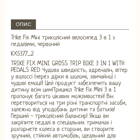
ОПИС
Trike Fix Міні триколісний велосипед 3 в 1 з
педалями, червоний
KX5377_2
TRIKE FIX MINI GROSS TRIP BIKE 3 IN 1 WITH
PEDALS RED Чудова швидкість, адреналін, вітер
у волоссі (через дірки в шоломі, звичайно) і
чудові емоції! Цей продукт забезпечить вашу
дитину всім цим!Трицикл Trike Fix Mini 3 в 1
пропонує багато цікавих можливостей! Він
перетвориться на три різні транспортні засоби,
залежно від уподобань дитини та батьків!
Перший - триколісний балансир! Якщо ви
закріпите педалі в спеціальних тримачах і
розгорнете колеса в сторони, ви створите
зручний, стійкий автомобіль, ідеальний для