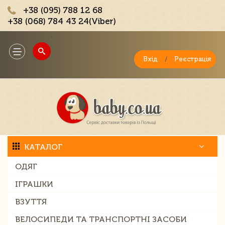
+38 (095) 788 12 68
+38 (068) 784 43 24(Viber)
;
Toggle
navigation
Вхід
/
Реєстрація
КАТАЛОГ
ОДЯГ
ІГРАШКИ
ВЗУТТЯ
ВЕЛОСИПЕДИ ТА ТРАНСПОРТНІ ЗАСОБИ