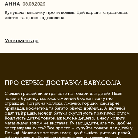
АННА
08.08.2026
Купувала пляшечку проти коліків. Цей варіант спрацював.
якістю та ціною задоволена.
Усі коментарі
ПРО СЕРВІС ДОСТАВКИ BABY.CO.UA
Скільки грошей ви витрачаєте на товари для дітей? Після
появи в будинку малюка, сімейний бюджет відчутно
страждає. Потрібна коляска, ліжечко, горщик, санітарне
приладдя, косметика та багато різних дрібниць. А дитячий
одяг та іграшки молоді батьки скуповують практично оптом.
Коштують дитячі товари аж ніяк не дешево, а часу ходити
магазинами зовсім не вистачає. Як заощадити, але так, щоб не
постраждала якість? Все просто – купуйте товари для дітей у
Польщі. Можемо посперечатися, що більшість дитячих речей,
які у вас вже є або які вам пропонують у магазинах – це