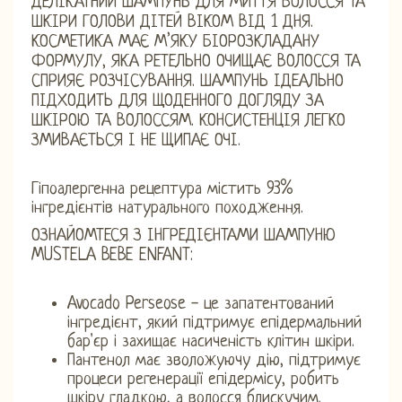
ДЕЛІКАТНИЙ ШАМПУНЬ ДЛЯ МИТТЯ ВОЛОССЯ ТА
ШКІРИ ГОЛОВИ ДІТЕЙ ВІКОМ ВІД 1 ДНЯ.
КОСМЕТИКА МАЄ М’ЯКУ БІОРОЗКЛАДАНУ
ФОРМУЛУ, ЯКА РЕТЕЛЬНО ОЧИЩАЄ ВОЛОССЯ ТА
СПРИЯЄ РОЗЧІСУВАННЯ. ШАМПУНЬ ІДЕАЛЬНО
ПІДХОДИТЬ ДЛЯ ЩОДЕННОГО ДОГЛЯДУ ЗА
ШКІРОЮ ТА ВОЛОССЯМ. КОНСИСТЕНЦІЯ ЛЕГКО
ЗМИВАЄТЬСЯ І НЕ ЩИПАЄ ОЧІ.
Гіпоалергенна рецептура містить 93%
інгредієнтів натурального походження.
ОЗНАЙОМТЕСЯ З ІНГРЕДІЄНТАМИ ШАМПУНЮ
MUSTELA BEBE ENFANT:
Avocado Perseose - це запатентований
інгредієнт, який підтримує епідермальний
бар'єр і захищає насиченість клітин шкіри.
Пантенол має зволожуючу дію, підтримує
процеси регенерації епідермісу, робить
шкіру гладкою, а волосся блискучим.