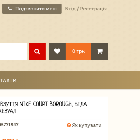
Подзвонити мені
Вхід
/
Реєстрація
0 грн
ТАКТИ
 ВЗУТТЯ NIKE COURT BOROUGH, БІЛА
КЕЗУАЛ
05771547
Як купувати