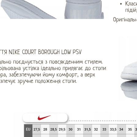
Клас
піді
Оригіналь
ТТЯ NIKE COURT BOROUGH LOW PSV
ально поєднується з повсякденним стилем.
ільована устілка ідеально прилягає до стопи
ора, забезпечуючи йому комфорт, а верх
зпечує зручне положення стопи.