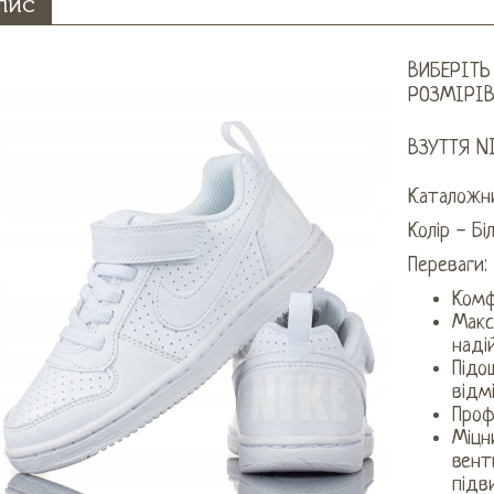
ПИС
ВИБЕРІТЬ
РОЗМІРІ
ВЗУТТЯ N
Каталожн
Колір - Бі
Переваги:
Ком
Макс
наді
Підо
відм
Проф
Міцн
вент
підв