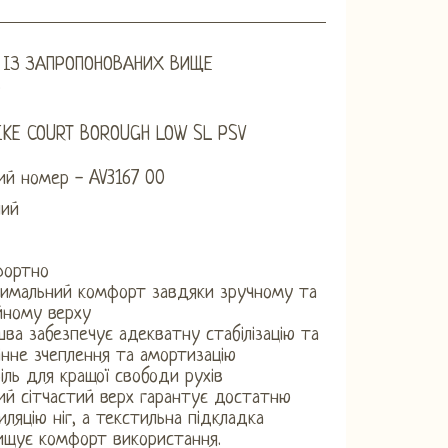
 ІЗ ЗАПРОПОНОВАНИХ ВИЩЕ
В
IKE COURT BOROUGH LOW SL PSV
ий номер - AV3167 00
лий
фортно
имальний комфорт завдяки зручному та
йному верху
шва забезпечує адекватну стабілізацію та
інне зчеплення та амортизацію
іль для кращої свободи рухів
ий сітчастий верх гарантує достатню
иляцію ніг, а текстильна підкладка
ищує комфорт використання.