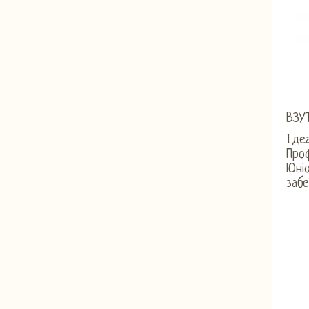
ВЗУ
Іде
Проф
Юні
забе