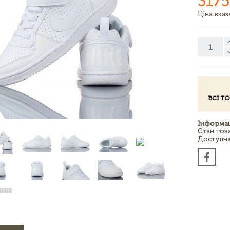
3175
Ціна вка
ВСІ Т
Інформац
Стан тов
Доступна 