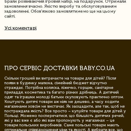
Брали розвиваючий ігровий набір, на подарунок. Отримали
замовлення вчасно. Якістю виробу та обслуговуванням
задоволенні. Обов'язково замовлятимемо ще на цьому
сайті.
Усі коментарі
ПРО СЕРВІС ДОСТАВКИ BABY.CO.UA
Скільки грошей ви витрачаєте на товари для дітей? Після
появи в будинку малюка, сімейний бюджет відчутно
страждає. Потрібна коляска, ліжечко, горщик, санітарне
приладдя, косметика та багато різних дрібниць. А дитячий
одяг та іграшки молоді батьки скуповують практично оптом.
Коштують дитячі товари аж ніяк не дешево, а часу ходити
магазинами зовсім не вистачає. Як заощадити, але так, щоб не
постраждала якість? Все просто – купуйте товари для дітей у
Польщі. Можемо посперечатися, що більшість дитячих речей,
які у вас вже є або які вам пропонують у магазинах – це
товари польських виробників. Саме польські товари мають
оптимальне співвідношення ціни та якості. А вибрати все, що