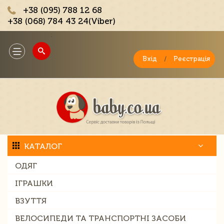
+38 (095) 788 12 68
+38 (068) 784 43 24(Viber)
;
Toggle
navigation
Вхід
/
Реєстрація
КАТАЛОГ
ОДЯГ
ІГРАШКИ
ВЗУТТЯ
ВЕЛОСИПЕДИ ТА ТРАНСПОРТНІ ЗАСОБИ