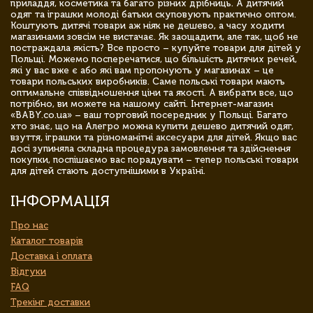
приладдя, косметика та багато різних дрібниць. А дитячий
одяг та іграшки молоді батьки скуповують практично оптом.
Коштують дитячі товари аж ніяк не дешево, а часу ходити
магазинами зовсім не вистачає. Як заощадити, але так, щоб не
постраждала якість? Все просто – купуйте товари для дітей у
Польщі. Можемо посперечатися, що більшість дитячих речей,
які у вас вже є або які вам пропонують у магазинах – це
товари польських виробників. Саме польські товари мають
оптимальне співвідношення ціни та якості. А вибрати все, що
потрібно, ви можете на нашому сайті. Інтернет-магазин
«BABY.co.ua» – ваш торговий посередник у Польщі. Багато
хто знає, що на Алегро можна купити дешево дитячий одяг,
взуття, іграшки та різноманітні аксесуари для дітей. Якщо вас
досі зупиняла складна процедура замовлення та здійснення
покупки, поспішаємо вас порадувати – тепер польські товари
для дітей стають доступнішими в Україні.
ІНФОРМАЦІЯ
Про нас
Каталог товарів
Доставка і оплата
Відгуки
FAQ
Трекінг доставки