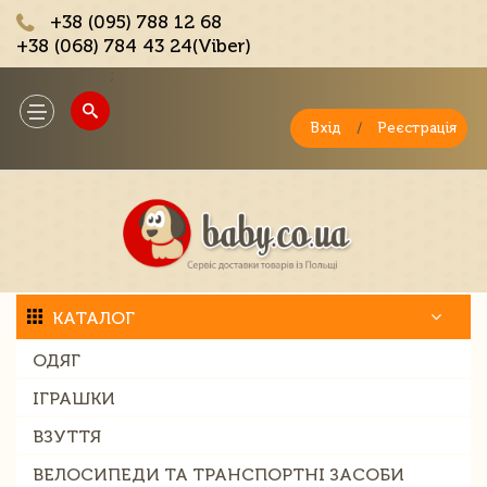
+38 (095) 788 12 68
+38 (068) 784 43 24(Viber)
;
Toggle
navigation
Вхід
/
Реєстрація
КАТАЛОГ
ОДЯГ
ІГРАШКИ
ВЗУТТЯ
ВЕЛОСИПЕДИ ТА ТРАНСПОРТНІ ЗАСОБИ