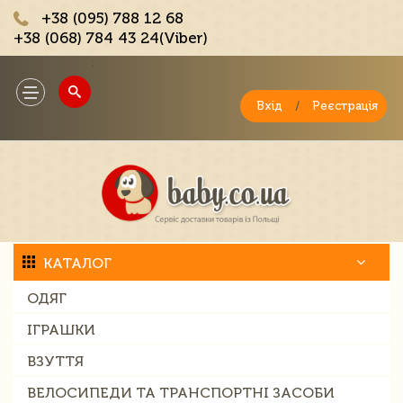
+38 (095) 788 12 68
+38 (068) 784 43 24(Viber)
;
Toggle
navigation
Вхід
/
Реєстрація
КАТАЛОГ
ОДЯГ
ІГРАШКИ
ВЗУТТЯ
ВЕЛОСИПЕДИ ТА ТРАНСПОРТНІ ЗАСОБИ