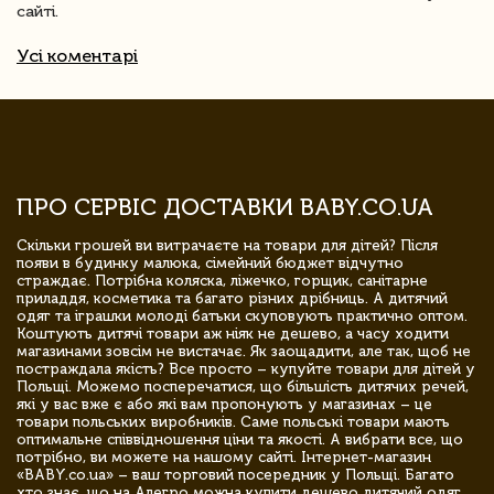
сайті.
Усі коментарі
ПРО СЕРВІС ДОСТАВКИ BABY.CO.UA
Скільки грошей ви витрачаєте на товари для дітей? Після
появи в будинку малюка, сімейний бюджет відчутно
страждає. Потрібна коляска, ліжечко, горщик, санітарне
приладдя, косметика та багато різних дрібниць. А дитячий
одяг та іграшки молоді батьки скуповують практично оптом.
Коштують дитячі товари аж ніяк не дешево, а часу ходити
магазинами зовсім не вистачає. Як заощадити, але так, щоб не
постраждала якість? Все просто – купуйте товари для дітей у
Польщі. Можемо посперечатися, що більшість дитячих речей,
які у вас вже є або які вам пропонують у магазинах – це
товари польських виробників. Саме польські товари мають
оптимальне співвідношення ціни та якості. А вибрати все, що
потрібно, ви можете на нашому сайті. Інтернет-магазин
«BABY.co.ua» – ваш торговий посередник у Польщі. Багато
хто знає, що на Алегро можна купити дешево дитячий одяг,