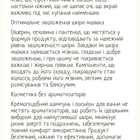
м'які, але ефективні миючі засоби. Засіб
настільки ніжний, що не щипає очі, що вкрай
важливо під час купання найменших.
Оптимальне зволоження шкіри малюка
Гліцерин, сечовина і пантенол, що містяться у
формулі продукту, відповідають за належний
рівень зволоженості шкіри. Завдяки їм шкіра
малюка залишається м'якою, гладкою і добре
зволоженою, і при цьому не покривається
важкою і жирною плівкою. Компоненти, що
входять до його складу, покращують стан
волосся, роблячи його м’яким, легким для
розчісування та блискучим.
Косметика без ароматизаторів
Кремоподібний шампунь і лосьйон для ванни не
містять ароматизаторів, що робить їх ідеальним
вибором для найчутливішої шкіри, мінімізує
ризик алергії та подразнень, забезпечуючи
повний комфорт використання. Продукт
безпечний, ніжний та ефективний, допомагає