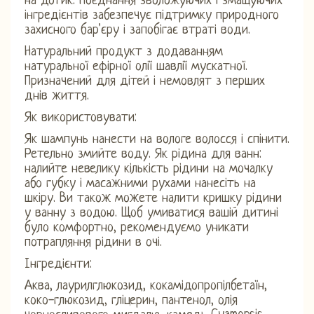
на дотик. Поєднання зволожуючих і змащуючих
інгредієнтів забезпечує підтримку природного
захисного бар'єру і запобігає втраті води.
Натуральний продукт з додаванням
натуральної ефірної олії шавлії мускатної.
Призначений для дітей і немовлят з перших
днів життя.
Як використовувати:
Як шампунь нанести на вологе волосся і спінити.
Ретельно змийте воду. Як рідина для ванн:
налийте невелику кількість рідини на мочалку
або губку і масажними рухами нанесіть на
шкіру. Ви також можете налити кришку рідини
у ванну з водою. Щоб умиватися вашій дитині
було комфортно, рекомендуємо уникати
потрапляння рідини в очі.
Інгредієнти:
Аква, лаурилглюкозид, кокамідопропілбетаїн,
коко-глюкозид, гліцерин, пантенол, олія