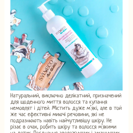
Натуральний, виключно делікатний, призначений
для щоденного миття волосся та купання
немовлят і дітей. Містить дуже м’які, але в той
же час ефективні миючі речовини, які не
подразнюють навіть найчутливішу шкіру. Не
різає в очах, робить шкіру та волосся м'якими