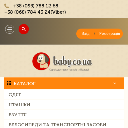
+38 (095) 788 12 68
+38 (068) 784 43 24(Viber)
;
Toggle
navigation
Вхід
/
Реєстрація
КАТАЛОГ
ОДЯГ
ІГРАШКИ
ВЗУТТЯ
ВЕЛОСИПЕДИ ТА ТРАНСПОРТНІ ЗАСОБИ