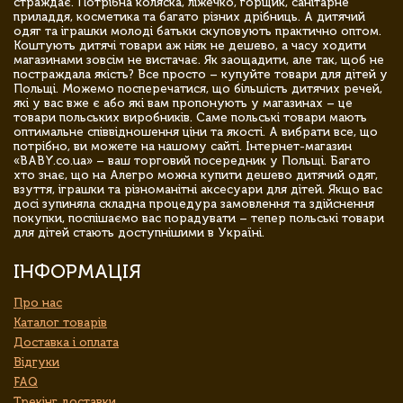
страждає. Потрібна коляска, ліжечко, горщик, санітарне
приладдя, косметика та багато різних дрібниць. А дитячий
одяг та іграшки молоді батьки скуповують практично оптом.
Коштують дитячі товари аж ніяк не дешево, а часу ходити
магазинами зовсім не вистачає. Як заощадити, але так, щоб не
постраждала якість? Все просто – купуйте товари для дітей у
Польщі. Можемо посперечатися, що більшість дитячих речей,
які у вас вже є або які вам пропонують у магазинах – це
товари польських виробників. Саме польські товари мають
оптимальне співвідношення ціни та якості. А вибрати все, що
потрібно, ви можете на нашому сайті. Інтернет-магазин
«BABY.co.ua» – ваш торговий посередник у Польщі. Багато
хто знає, що на Алегро можна купити дешево дитячий одяг,
взуття, іграшки та різноманітні аксесуари для дітей. Якщо вас
досі зупиняла складна процедура замовлення та здійснення
покупки, поспішаємо вас порадувати – тепер польські товари
для дітей стають доступнішими в Україні.
ІНФОРМАЦІЯ
Про нас
Каталог товарів
Доставка і оплата
Відгуки
FAQ
Трекінг доставки