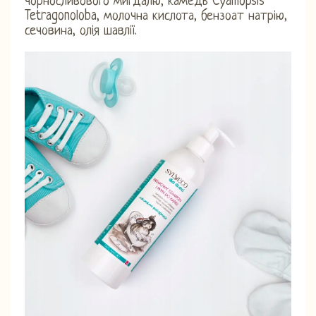
чорносливового мигдалю, камедь Cyamopsis
Tetragonoloba, молочна кислота, бензоат натрію,
сечовина, олія шавлії.