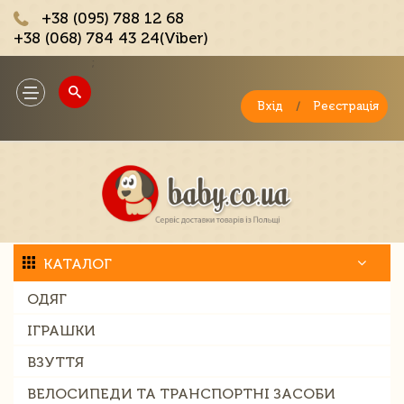
+38 (095) 788 12 68
+38 (068) 784 43 24(Viber)
;
Toggle
navigation
Вхід
/
Реєстрація
КАТАЛОГ
ОДЯГ
ІГРАШКИ
ВЗУТТЯ
ВЕЛОСИПЕДИ ТА ТРАНСПОРТНІ ЗАСОБИ