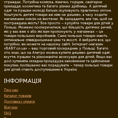
страждає. Потрібна коляска, ліжечко, горщик, санітарне
приладдя, косметика та багато різних дрібниць. А дитячий
одяг та іграшки молоді батьки скуповують практично оптом.
Коштують дитячі товари аж ніяк не дешево, а часу ходити
магазинами зовсім не вистачає. Як заощадити, але так, щоб не
постраждала якість? Все просто – купуйте товари для дітей у
Польщі. Можемо посперечатися, що більшість дитячих речей,
які у вас вже є або які вам пропонують у магазинах – це
товари польських виробників. Саме польські товари мають
оптимальне співвідношення ціни та якості. А вибрати все, що
потрібно, ви можете на нашому сайті. Інтернет-магазин
«BABY.co.ua» – ваш торговий посередник у Польщі. Багато
хто знає, що на Алегро можна купити дешево дитячий одяг,
взуття, іграшки та різноманітні аксесуари для дітей. Якщо вас
досі зупиняла складна процедура замовлення та здійснення
покупки, поспішаємо вас порадувати – тепер польські товари
для дітей стають доступнішими в Україні.
ІНФОРМАЦІЯ
Про нас
Каталог товарів
Доставка і оплата
Відгуки
FAQ