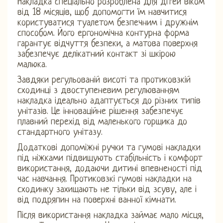
Накладка спеціально розроблена для дітей віком
від 18 місяців, щоб допомогти їм навчитися
користуватися туалетом безпечним і дружнім
способом. Його ергономічна контурна форма
гарантує відчуття безпеки, а матова поверхня
забезпечує делікатний контакт зі шкірою
малюка.
Завдяки регульованій висоті та протиковзкій
сходинці з двоступеневим регулюванням
накладка ідеально адаптується до різних типів
унітазів. Це інноваційне рішення забезпечує
плавний перехід від маленького горщика до
стандартного унітазу.
Додаткові допоміжні ручки та гумові накладки
під ніжками підвищують стабільність і комфорт
використання, додаючи дитині впевненості під
час навчання. Протиковзкі гумові накладки на
сходинку захищають не тільки від зсуву, але і
від подряпин на поверхні ванної кімнати.
Після використання накладка займає мало місця,