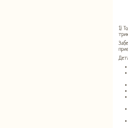
1) Т
три
Забе
приє
Дета