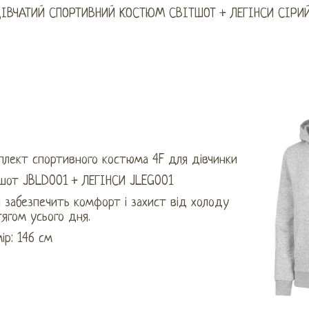
ДІВЧАТИЙ СПОРТИВНИЙ КОСТЮМ СВІТШОТ + ЛЕГІНСИ СІРИ
плект спортивного костюма 4F для дівчинки
тшот JBLD001 + ЛЕГІНСИ JLEG001
 забезпечить комфорт і захист від холоду
ягом усього дня.
ір: 146 см