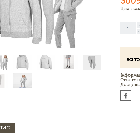
300
Ціна вка
ВСІ Т
Інформац
Стан тов
Доступна 
ПИС