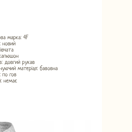
ова марка: 4F
: новий
​Дівчата
 капюшон
в: довгий рукав
нуючий матеріал: бавовна
: по гов
й: немає