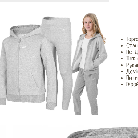
Торг
Стан
Пе: ​
Тип:
Рука
Домі
Пити
Геро