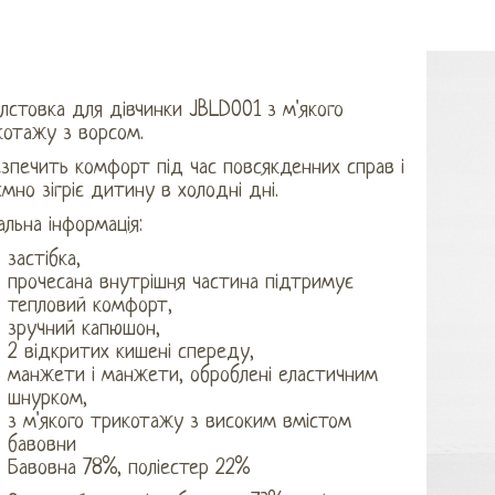
олстовка для дівчинки JBLD001 з м'якого
котажу з ворсом.
зпечить комфорт під час повсякденних справ і
мно зігріє дитину в холодні дні.
льна інформація:
застібка,
прочесана внутрішня частина підтримує
тепловий комфорт,
зручний капюшон,
2 відкритих кишені спереду,
манжети і манжети, оброблені еластичним
шнурком,
з м'якого трикотажу з високим вмістом
бавовни
Бавовна 78%, поліестер 22%