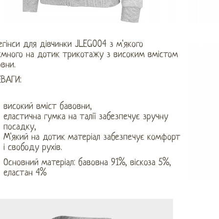
егінси для дівчинки JLEG004 з м'якого
ємного на дотик трикотажу з високим вмістом
вни.
ЕВАГИ:
високий вміст бавовни,
еластична гумка на талії забезпечує зручну
посадку,
М'який на дотик матеріал забезпечує комфорт
і свободу рухів.
Основний матеріал: бавовна 91%, віскоза 5%,
еластан 4%