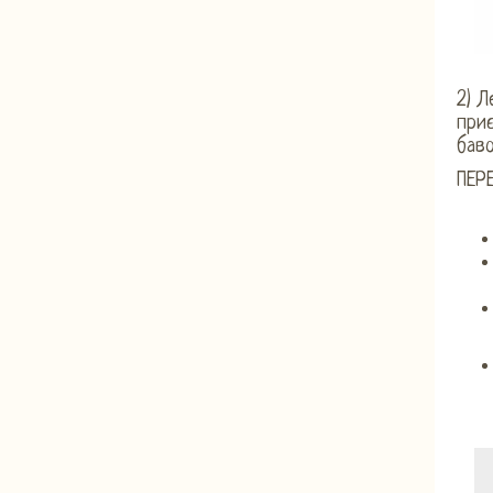
2) Л
при
баво
ПЕР