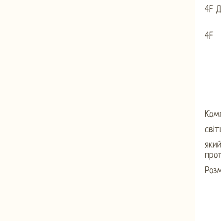
4F 
4F
Ком
сві
який
прот
Розм