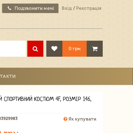
Подзвонити мені
Вхід
/
Реєстрація
0 грн
ТАКТИ
Й СПОРТИВНИЙ КОСТЮМ 4F, РОЗМІР 146,
03929983
Як купувати