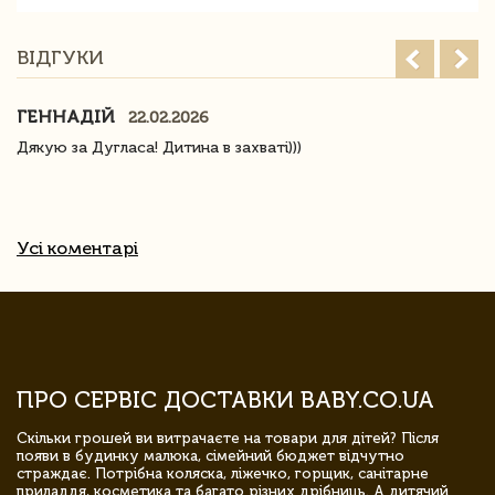
ВІДГУКИ
ГЕННАДІЙ
22.02.2026
Дякую за Дугласа! Дитина в захваті)))
Усі коментарі
ПРО СЕРВІС ДОСТАВКИ BABY.CO.UA
Скільки грошей ви витрачаєте на товари для дітей? Після
появи в будинку малюка, сімейний бюджет відчутно
страждає. Потрібна коляска, ліжечко, горщик, санітарне
приладдя, косметика та багато різних дрібниць. А дитячий