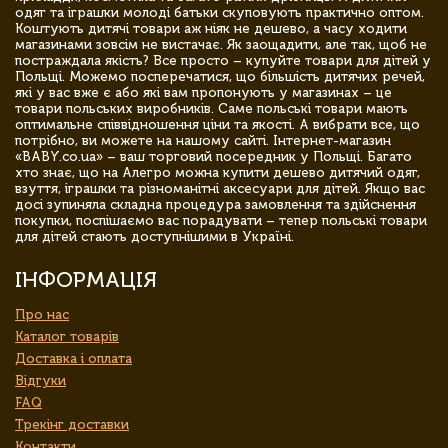
одяг та іграшки молоді батьки скуповують практично оптом.
Коштують дитячі товари аж ніяк не дешево, а часу ходити
магазинами зовсім не вистачає. Як заощадити, але так, щоб не
постраждала якість? Все просто – купуйте товари для дітей у
Польщі. Можемо посперечатися, що більшість дитячих речей,
які у вас вже є або які вам пропонують у магазинах – це
товари польських виробників. Саме польські товари мають
оптимальне співвідношення ціни та якості. А вибрати все, що
потрібно, ви можете на нашому сайті. Інтернет-магазин
«BABY.co.ua» – ваш торговий посередник у Польщі. Багато
хто знає, що на Алегро можна купити дешево дитячий одяг,
взуття, іграшки та різноманітні аксесуари для дітей. Якщо вас
досі зупиняла складна процедура замовлення та здійснення
покупки, поспішаємо вас порадувати – тепер польські товари
для дітей стають доступнішими в Україні.
ІНФОРМАЦІЯ
Про нас
Каталог товарів
Доставка і оплата
Відгуки
FAQ
Трекінг доставки
Контакти