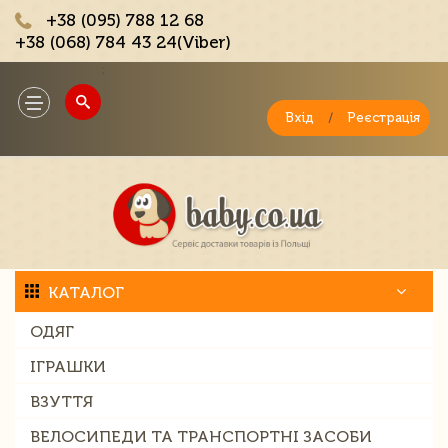
+38 (095) 788 12 68
+38 (068) 784 43 24(Viber)
;
Toggle
navigation
Вхід
/
Реєстрація
КАТАЛОГ
ОДЯГ
ІГРАШКИ
ВЗУТТЯ
ВЕЛОСИПЕДИ ТА ТРАНСПОРТНІ ЗАСОБИ