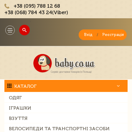
+38 (095) 788 12 68
+38 (068) 784 43 24(Viber)
;
Toggle
navigation
Вхід
/
Реєстрація
КАТАЛОГ
ОДЯГ
ІГРАШКИ
ВЗУТТЯ
ВЕЛОСИПЕДИ ТА ТРАНСПОРТНІ ЗАСОБИ