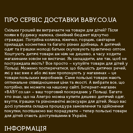
ПРО СЕРВІС ДОСТАВКИ BABY.CO.UA
Скільки грошей ви витрачаєте на товари для дітей? Після
появи в будинку малюка, сімейний бюджет відчутно
страждає. Потрібна коляска, ліжечко, горщик, санітарне
приладдя, косметика та багато різних дрібниць. А дитячий
одяг та іграшки молоді батьки скуповують практично оптом.
Коштують дитячі товари аж ніяк не дешево, а часу ходити
магазинами зовсім не вистачає. Як заощадити, але так, щоб не
постраждала якість? Все просто – купуйте товари для дітей у
Польщі. Можемо посперечатися, що більшість дитячих речей,
які у вас вже є або які вам пропонують у магазинах – це
товари польських виробників. Саме польські товари мають
оптимальне співвідношення ціни та якості. А вибрати все, що
потрібно, ви можете на нашому сайті. Інтернет-магазин
«BABY.co.ua» – ваш торговий посередник у Польщі. Багато
хто знає, що на Алегро можна купити дешево дитячий одяг,
взуття, іграшки та різноманітні аксесуари для дітей. Якщо вас
досі зупиняла складна процедура замовлення та здійснення
покупки, поспішаємо вас порадувати – тепер польські товари
для дітей стають доступнішими в Україні.
ІНФОРМАЦІЯ