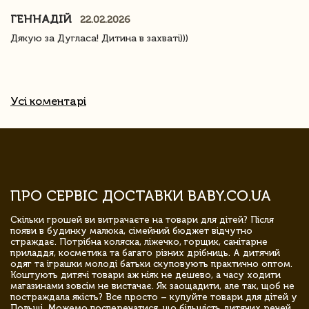
ГЕННАДІЙ
22.02.2026
Дякую за Дугласа! Дитина в захваті)))
Усі коментарі
ПРО СЕРВІС ДОСТАВКИ BABY.CO.UA
Скільки грошей ви витрачаєте на товари для дітей? Після
появи в будинку малюка, сімейний бюджет відчутно
страждає. Потрібна коляска, ліжечко, горщик, санітарне
приладдя, косметика та багато різних дрібниць. А дитячий
одяг та іграшки молоді батьки скуповують практично оптом.
Коштують дитячі товари аж ніяк не дешево, а часу ходити
магазинами зовсім не вистачає. Як заощадити, але так, щоб не
постраждала якість? Все просто – купуйте товари для дітей у
Польщі. Можемо посперечатися, що більшість дитячих речей,