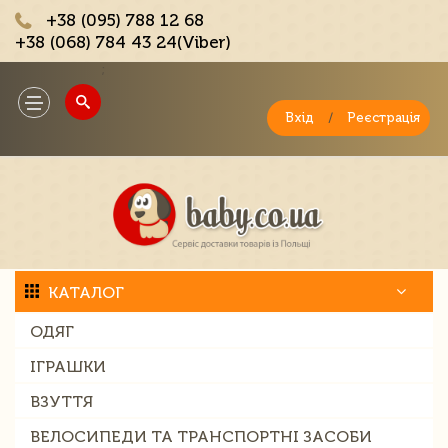
+38 (095) 788 12 68
+38 (068) 784 43 24(Viber)
;
Toggle
navigation
Вхід
/
Реєстрація
КАТАЛОГ
ОДЯГ
ІГРАШКИ
ВЗУТТЯ
ВЕЛОСИПЕДИ ТА ТРАНСПОРТНІ ЗАСОБИ