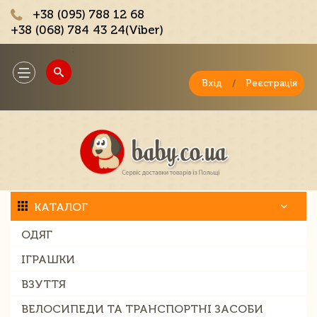
+38 (095) 788 12 68
+38 (068) 784 43 24(Viber)
;
Toggle
navigation
Вхід
/
Реєстрація
КАТАЛОГ
ОДЯГ
ІГРАШКИ
ВЗУТТЯ
ВЕЛОСИПЕДИ ТА ТРАНСПОРТНІ ЗАСОБИ