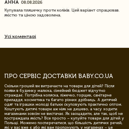
АННА
08.08.2026
Купувала пляшечку проти коліків. Цей варіант спрацював.
якістю та ціною задоволена.
Усі коментарі
ПРО СЕРВІС ДОСТАВКИ BABY.CO.UA
Скільки грошей ви витрачаєте на товари для дітей? Після
появи в будинку малюка, сімейний бюджет відчутно
страждає. Потрібна коляска, ліжечко, горщик, санітарне
приладдя, косметика та багато різних дрібниць. А дитячий
одяг та іграшки молоді батьки скуповують практично оптом.
Коштують дитячі товари аж ніяк не дешево, а часу ходити
магазинами зовсім не вистачає. Як заощадити, але так, щоб не
постраждала якість? Все просто – купуйте товари для дітей у
Польщі. Можемо посперечатися, що більшість дитячих речей,
які у вас вже є або які вам пропонують у магазинах – це