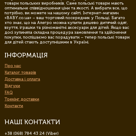
товари польських виробників. Саме польські товари мають
оптимальне співвідношення ціни та якості. А вибрати все, що
потрібно, ви можете на нашому сайті. Інтернет-магазин
«BABY.co.ua» – ваш торговий посередник у Польщі. Багато
хто знає, що на Алегро можна купити дешево дитячий одяг,
взуття, іграшки та різноманітні аксесуари для дітей. Якщо вас
досі зупиняла складна процедура замовлення та здійснення
покупки, поспішаємо вас порадувати – тепер польські товари
для дітей стають доступнішими в Україні.
ІНФОРМАЦІЯ
Про нас
Каталог товарів
Доставка і оплата
Відгуки
FAQ
Трекінг доставки
Контакти
НАШІ КОНТАКТИ
+38 (068) 784 43 24 (Viber)