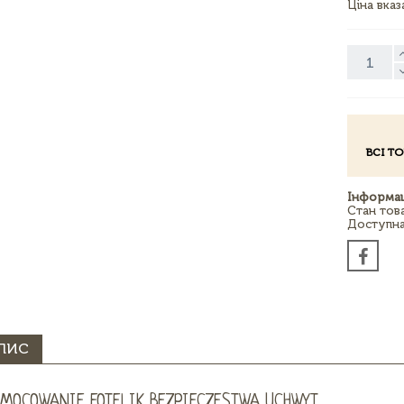
Ціна вка
ВСІ Т
Інформац
Стан тов
Доступна 
ПИС