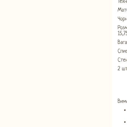
Техн
Мате
Чорн
Розм
15,
Вага
Спис
Сте
2 ш
Вим