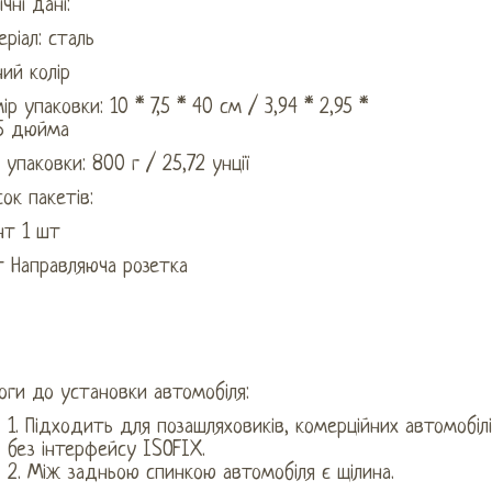
ічні дані:
ріал: сталь
ий колір
ір упаковки: 10 * 7,5 * 40 см / 3,94 * 2,95 *
75 дюйма
 упаковки: 800 г / 25,72 унції
ок пакетів:
нт 1 шт
т Направляюча розетка
оги до установки автомобіля:
1. Підходить для позашляховиків, комерційних автомобілі
без інтерфейсу ISOFIX.
2. Між задньою спинкою автомобіля є щілина.