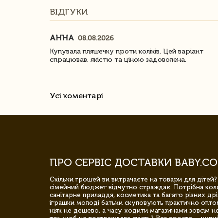
ВІДГУКИ
АННА
08.08.2026
ачество
Купувала пляшечку проти коліків. Цей варіант
спрацював. якістю та ціною задоволена.
Усі коментарі
ПРО СЕРВІС ДОСТАВКИ BABY.CO
Скільки грошей ви витрачаєте на товари для дітей?
сімейний бюджет відчутно страждає. Потрібна коля
санітарне приладдя, косметика та багато різних дрі
іграшки молоді батьки скуповують практично опто
ніяк не дешево, а часу ходити магазинами зовсім не