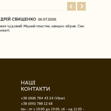
ДРІЙ СВИЩЕНКО
НАСТЯ
26.07.2026
18
овел чудовий! Міцний пластик, швидко зібрав. Син
Посилку отр
ахваті.
задоволена!
НАШІ
КОНТАКТИ
+38 (068) 784 43 24 (Viber)
+38 (095) 788 12 68
(пн - пт с 10:00 до 19:00, сб - нд 11:00 -