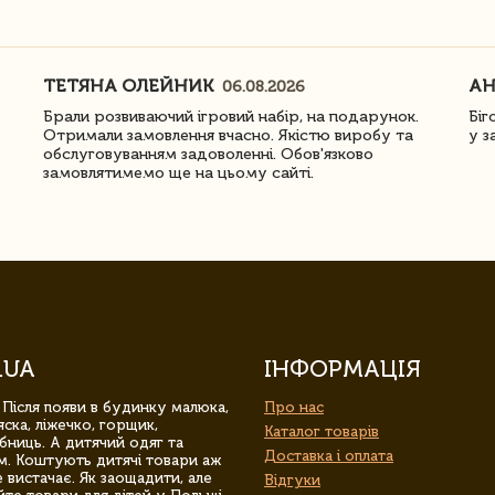
ТЕТЯНА ОЛЕЙНИК
АН
06.08.2026
Брали розвиваючий ігровий набір, на подарунок.
Біг
Отримали замовлення вчасно. Якістю виробу та
у з
обслуговуванням задоволенні. Обов'язково
замовлятимемо ще на цьому сайті.
.UA
ІНФОРМАЦІЯ
 Після появи в будинку малюка,
Про нас
ска, ліжечко, горщик,
Каталог товарів
бниць. А дитячий одяг та
Доставка і оплата
м. Коштують дитячі товари аж
 вистачає. Як заощадити, але
Відгуки