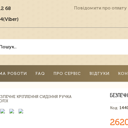
12 68
Повідомити про оплату
4(Viber)
МА РОБОТИ
FAQ
ПРО СЕРВІС
ВІДГУКИ
КОН
БЕЗПЕЧН
Код:
144
262