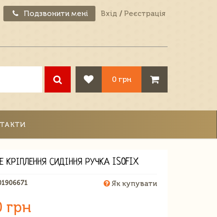
Подзвонити мені
Вхід
/
Реєстрація
0 грн
ТАКТИ
Е КРІПЛЕННЯ СИДІННЯ РУЧКА ISOFIX
01906671
Як купувати
0 грн