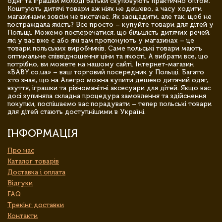
одяг та іграшки молоді батьки скуповують практично оптом.
Коштують дитячі товари аж ніяк не дешево, а часу ходити
магазинами зовсім не вистачає. Як заощадити, але так, щоб не
постраждала якість? Все просто – купуйте товари для дітей у
Польщі. Можемо посперечатися, що більшість дитячих речей,
які у вас вже є або які вам пропонують у магазинах – це
товари польських виробників. Саме польські товари мають
оптимальне співвідношення ціни та якості. А вибрати все, що
потрібно, ви можете на нашому сайті. Інтернет-магазин
«BABY.co.ua» – ваш торговий посередник у Польщі. Багато
хто знає, що на Алегро можна купити дешево дитячий одяг,
взуття, іграшки та різноманітні аксесуари для дітей. Якщо вас
досі зупиняла складна процедура замовлення та здійснення
покупки, поспішаємо вас порадувати – тепер польські товари
для дітей стають доступнішими в Україні.
ІНФОРМАЦІЯ
Про нас
Каталог товарів
Доставка і оплата
Відгуки
FAQ
Трекінг доставки
Контакти