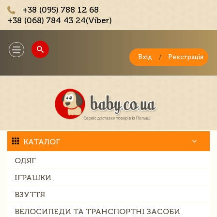
+38 (095) 788 12 68
+38 (068) 784 43 24(Viber)
;
Toggle
navigation
Вхід
/
Реєстрація
КАТАЛОГ
ОДЯГ
ІГРАШКИ
ВЗУТТЯ
ВЕЛОСИПЕДИ ТА ТРАНСПОРТНІ ЗАСОБИ