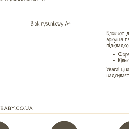
Блокнот д
аркушів п
підкладко
Фор
Кільк
Увага! цін
надсилає
BABY.CO.UA