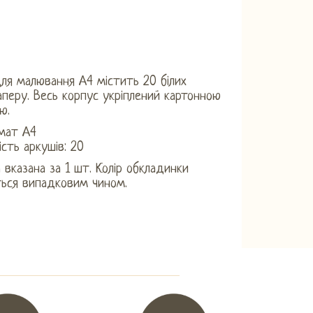
ля малювання А4 містить 20 білих
аперу. Весь корпус укріплений картонною
ю.
мат А4
ість аркушів: 20
а вказана за 1 шт. Колір обкладинки
ться випадковим чином.