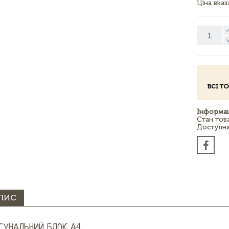
Ціна вка
ВСІ Т
Інформац
Стан тов
Доступна 
ПИС
СУНАЛЬНИЙ БЛОК А4