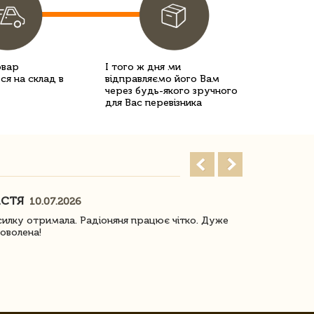
овар
І того ж дня ми
ся на склад в
відправляємо його Вам
через будь-якого зручного
для Вас перевізника
АСТЯ
ПОГОРЕЛО
10.07.2026
илку отримала. Радіоняня працює чітко. Дуже
Отримали віз
оволена!
Доставка з 
завжди була 