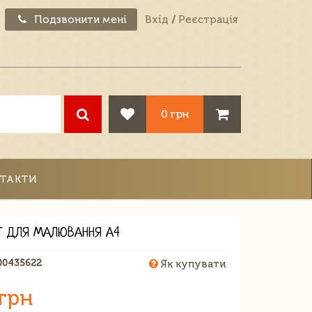
Подзвонити мені
Вхід
/
Реєстрація
0 грн
ТАКТИ
Т ДЛЯ МАЛЮВАННЯ А4
00435622
Як купувати
 грн