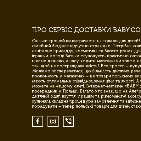
ПРО СЕРВІС ДОСТАВКИ BABY.CO
Скільки грошей ви витрачаєте на товари для дітей?
сімейний бюджет відчутно страждає. Потрібна коля
санітарне приладдя, косметика та багато різних дрі
іграшки молоді батьки скуповують практично опто
ніяк не дешево, а часу ходити магазинами зовсім не
так, щоб не постраждала якість? Все просто – купу
Можемо посперечатися, що більшість дитячих речей,
пропонують у магазинах – це товари польських вир
мають оптимальне співвідношення ціни та якості. А 
можете на нашому сайті. Інтернет-магазин «BABY.
посередник у Польщі. Багато хто знає, що на Але
дитячий одяг, взуття, іграшки та різноманітні аксес
зупиняла складна процедура замовлення та здійсне
порадувати – тепер польські товари для дітей стаю