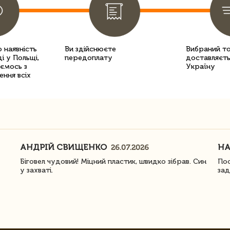
 наявність
Ви здійснюєте
Вибраний т
і у Польщі,
передоплату
доставляєть
уємось з
Україну
ення всіх
АНДРІЙ СВИЩЕНКО
Н
26.07.2026
Біговел чудовий! Міцний пластик, швидко зібрав. Син
Пос
у захваті.
зад