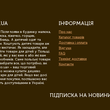
.UA
ІНФОРМАЦІЯ
 Після появи в будинку малюка,
Про нас
ска, ліжечко, горщик,
Каталог товарів
бниць. А дитячий одяг та
Доставка і оплата
м. Коштують дитячі товари аж
 вистачає. Як заощадити, але
Відгуки
йте товари для дітей у Польщі.
FAQ
 які у вас вже є або які вам
Трекінг доставки
обників. Саме польські товари
вибрати все, що потрібно, ви
Контакти
co.ua» – ваш торговий
гро можна купити дешево
уари для дітей. Якщо вас досі
ння покупки, поспішаємо вас
ть доступнішими в Україні.
ПІДПИСКА НА НОВИН