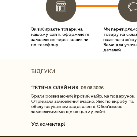
Ви вибираєте товари на
Ми перевіряємо
нашому сайті, оформляєте
товару на склад
замовлення через кошик чи
після чого зв'яз
по телефону
Вами для уточн
деталей
ВІДГУКИ
ТЕТЯНА ОЛЕЙНИК
06.08.2026
ачество
Брали розвиваючий ігровий набір, на подарунок.
Отримали замовлення вчасно. Якістю виробу та
обслуговуванням задоволенні. Обов'язково
замовлятимемо ще на цьому сайті.
Усі коментарі