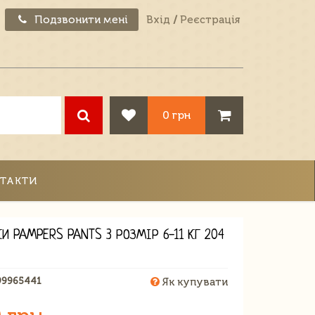
Подзвонити мені
Вхід
/
Реєстрація
0 грн
ТАКТИ
И PAMPERS PANTS 3 РОЗМІР 6-11 КГ 204
99965441
Як купувати