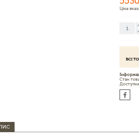
5530
Ціна вка
ВСІ Т
Інформац
Стан тов
Доступна 
ПИС