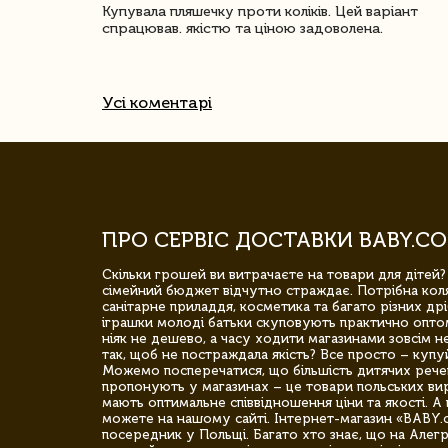
ачество
Купувала пляшечку проти коліків. Цей варіант
спрацював. якістю та ціною задоволена.
Усі коментарі
ПРО СЕРВІС ДОСТАВКИ BABY.CO
Скільки грошей ви витрачаєте на товари для дітей?
сімейний бюджет відчутно страждає. Потрібна коля
санітарне приладдя, косметика та багато різних дрі
іграшки молоді батьки скуповують практично опто
ніяк не дешево, а часу ходити магазинами зовсім не
так, щоб не постраждала якість? Все просто – купу
Можемо посперечатися, що більшість дитячих речей,
пропонують у магазинах – це товари польських вир
мають оптимальне співвідношення ціни та якості. А 
можете на нашому сайті. Інтернет-магазин «BABY.
посередник у Польщі. Багато хто знає, що на Але