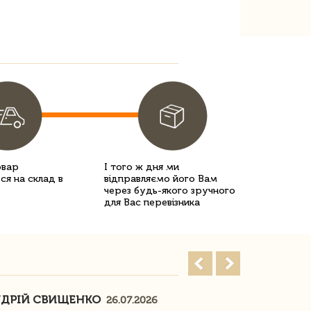
овар
І того ж дня ми
ся на склад в
відправляємо його Вам
через будь-якого зручного
для Вас перевізника
ДРІЙ СВИЩЕНКО
НАСТЯ
26.07.2026
18