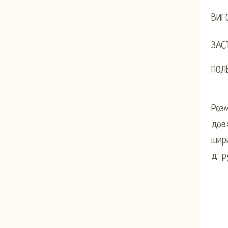
ВИГ
ЗАС
ПОЛ
Розм
дов
шири
д. р