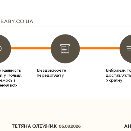
BABY.CO.UA
 наявність
Ви здійснюєте
Вибраний т
і у Польщі,
передоплату
доставляєть
уємось з
Україну
ення всіх
ТЕТЯНА ОЛЕЙНИК
АН
06.08.2026