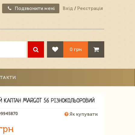
Подзвонити мені
Вхід
/
Реєстрація
0 грн
ТАКТИ
Й КАПТАН MARGOT 56 РІЗНОКОЛЬОРОВИЙ
99945870
Як купувати
грн