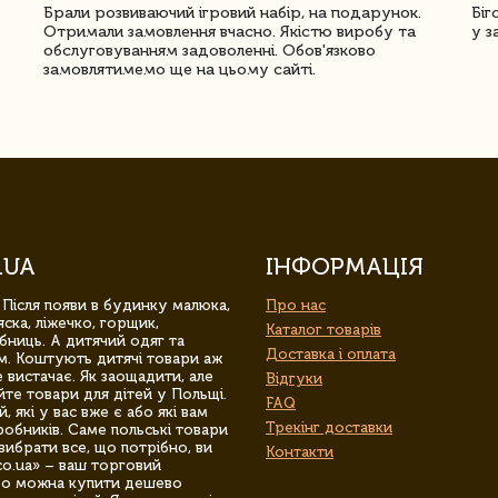
Брали розвиваючий ігровий набір, на подарунок.
Біг
Отримали замовлення вчасно. Якістю виробу та
у з
обслуговуванням задоволенні. Обов'язково
замовлятимемо ще на цьому сайті.
.UA
ІНФОРМАЦІЯ
 Після появи в будинку малюка,
Про нас
ска, ліжечко, горщик,
Каталог товарів
бниць. А дитячий одяг та
Доставка і оплата
м. Коштують дитячі товари аж
 вистачає. Як заощадити, але
Відгуки
йте товари для дітей у Польщі.
FAQ
 які у вас вже є або які вам
Трекінг доставки
обників. Саме польські товари
вибрати все, що потрібно, ви
Контакти
co.ua» – ваш торговий
гро можна купити дешево