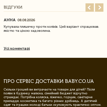
ВІДГУКИ
АННА
08.08.2026
Купувала пляшечку проти коліків. Цей варіант спрацював.
якістю та ціною задоволена.
Усі коментарі
ПРО СЕРВІС ДОСТАВКИ BABY.CO.UA
Скільки грошей ви витрачаєте на товари для дітей? Після
появи в будинку малюка, сімейний бюджет відчутно
страждає. Потрібна коляска, ліжечко, горщик, санітарне
приладдя, косметика та багато різних дрібниць. А дитячий
одяг та іграшки молоді батьки скуповують практично оптом.