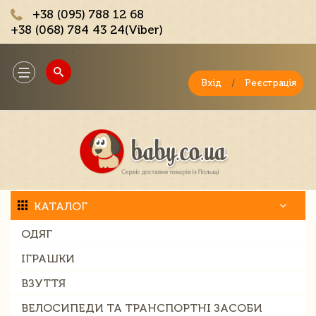
+38 (095) 788 12 68
+38 (068) 784 43 24(Viber)
;
Toggle
navigation
Вхід
/
Реєстрація
КАТАЛОГ
ОДЯГ
ІГРАШКИ
ВЗУТТЯ
ВЕЛОСИПЕДИ ТА ТРАНСПОРТНІ ЗАСОБИ