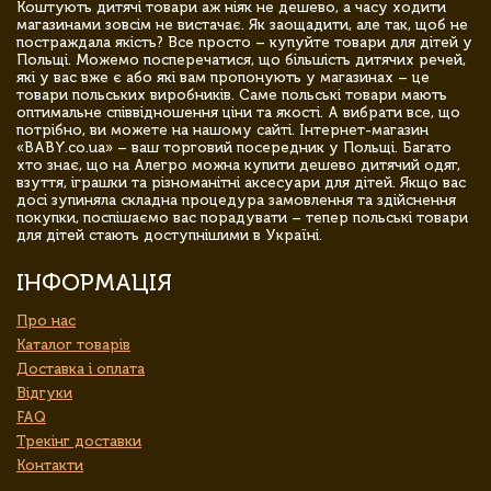
Коштують дитячі товари аж ніяк не дешево, а часу ходити
магазинами зовсім не вистачає. Як заощадити, але так, щоб не
постраждала якість? Все просто – купуйте товари для дітей у
Польщі. Можемо посперечатися, що більшість дитячих речей,
які у вас вже є або які вам пропонують у магазинах – це
товари польських виробників. Саме польські товари мають
оптимальне співвідношення ціни та якості. А вибрати все, що
потрібно, ви можете на нашому сайті. Інтернет-магазин
«BABY.co.ua» – ваш торговий посередник у Польщі. Багато
хто знає, що на Алегро можна купити дешево дитячий одяг,
взуття, іграшки та різноманітні аксесуари для дітей. Якщо вас
досі зупиняла складна процедура замовлення та здійснення
покупки, поспішаємо вас порадувати – тепер польські товари
для дітей стають доступнішими в Україні.
ІНФОРМАЦІЯ
Про нас
Каталог товарів
Доставка і оплата
Відгуки
FAQ
Трекінг доставки
Контакти