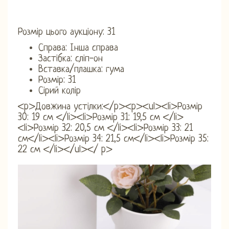
Розмір цього аукціону: 31
Справа: Інша справа
Застібка: сліп-он
Вставка/плашка: гума
Розмір: 31
Сірий колір
<p>Довжина устілки:</p><p><ul><li>Розмір
30: 19 см </li><li>Розмір 31: 19,5 см </li>
<li>Розмір 32: 20,5 см </li><li>Розмір 33: 21
см</li><li>Розмір 34: 21,5 см</li><li>Розмір 35:
22 см </li></ul></ p>