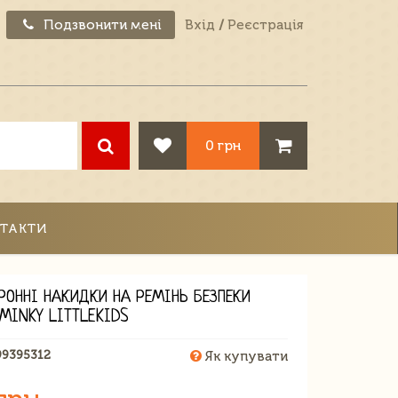
Подзвонити мені
Вхід
/
Реєстрація
0 грн
ТАКТИ
РОННІ НАКИДКИ НА РЕМІНЬ БЕЗПЕКИ
 MINKY LITTLEKIDS
99395312
Як купувати