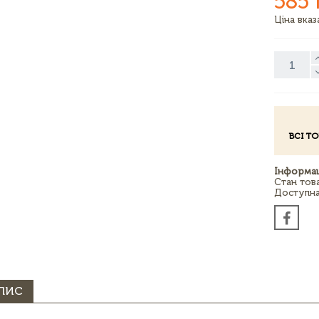
585 
Ціна вка
ВСІ Т
Інформац
Стан тов
Доступна 
ПИС