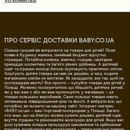
Усі коментарі
ПРО СЕРВІС ДОСТАВКИ BABY.CO.UA
Скільки грошей ви витрачаєте на товари для дітей? Після
появи в будинку малюка, сімейний бюджет відчутно
страждає. Потрібна коляска, ліжечко, горщик, санітарне
приладдя, косметика та багато різних дрібниць. А дитячий
одяг та іграшки молоді батьки скуповують практично оптом.
Коштують дитячі товари аж ніяк не дешево, а часу ходити
магазинами зовсім не вистачає. Як заощадити, але так, щоб не
постраждала якість? Все просто – купуйте товари для дітей у
Польщі. Можемо посперечатися, що більшість дитячих речей,
які у вас вже є або які вам пропонують у магазинах – це
товари польських виробників. Саме польські товари мають
оптимальне співвідношення ціни та якості. А вибрати все, що
потрібно, ви можете на нашому сайті. Інтернет-магазин
«BABY.co.ua» – ваш торговий посередник у Польщі. Багато
хто знає, що на Алегро можна купити дешево дитячий одяг,
взуття, іграшки та різноманітні аксесуари для дітей. Якщо вас
досі зупиняла складна процедура замовлення та здійснення
покупки, поспішаємо вас порадувати – тепер польські товари