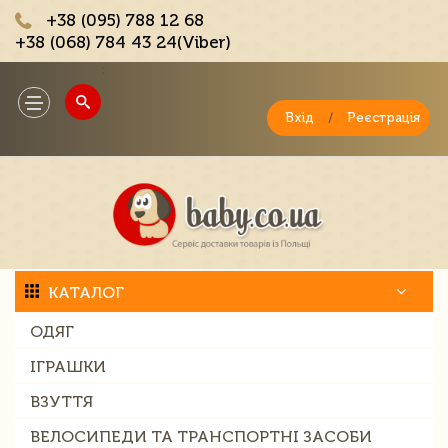
+38 (095) 788 12 68
+38 (068) 784 43 24(Viber)
;
Toggle
navigation
Вхід
/
Реєстрація
КАТАЛОГ
ОДЯГ
ІГРАШКИ
ВЗУТТЯ
ВЕЛОСИПЕДИ ТА ТРАНСПОРТНІ ЗАСОБИ