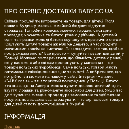
ПРО СЕРВІС ДОСТАВКИ BABY.CO.UA
Скільки грошей ви витрачаєте на товари для дітей? Після
появи в будинку малюка, сімейний бюджет відчутно
страждає. Потрібна коляска, ліжечко, горщик, санітарне
приладдя, косметика та багато різних дрібниць. А дитячий
одяг та іграшки молоді батьки скуповують практично оптом.
Коштують дитячі товари аж ніяк не дешево, а часу ходити
магазинами зовсім не вистачає. Як заощадити, але так, щоб не
постраждала якість? Все просто – купуйте товари для дітей у
Польщі. Можемо посперечатися, що більшість дитячих речей,
які у вас вже є або які вам пропонують у магазинах – це
товари польських виробників. Саме польські товари мають
оптимальне співвідношення ціни та якості. А вибрати все, що
потрібно, ви можете на нашому сайті. Інтернет-магазин
«BABY.co.ua» – ваш торговий посередник у Польщі. Багато
хто знає, що на Алегро можна купити дешево дитячий одяг,
взуття, іграшки та різноманітні аксесуари для дітей. Якщо вас
досі зупиняла складна процедура замовлення та здійснення
покупки, поспішаємо вас порадувати – тепер польські товари
для дітей стають доступнішими в Україні.
ІНФОРМАЦІЯ
Про нас