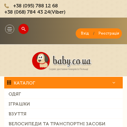
+38 (095) 788 12 68
+38 (068) 784 43 24(Viber)
;
Toggle
navigation
Вхід
/
Реєстрація
КАТАЛОГ
ОДЯГ
ІГРАШКИ
ВЗУТТЯ
ВЕЛОСИПЕДИ ТА ТРАНСПОРТНІ ЗАСОБИ