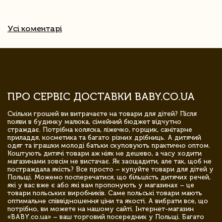
Усі коментарі
ПРО СЕРВІС ДОСТАВКИ BABY.CO.UA
Скільки грошей ви витрачаєте на товари для дітей? Після
появи в будинку малюка, сімейний бюджет відчутно
страждає. Потрібна коляска, ліжечко, горщик, санітарне
приладдя, косметика та багато різних дрібниць. А дитячий
одяг та іграшки молоді батьки скуповують практично оптом.
Коштують дитячі товари аж ніяк не дешево, а часу ходити
магазинами зовсім не вистачає. Як заощадити, але так, щоб не
постраждала якість? Все просто – купуйте товари для дітей у
Польщі. Можемо посперечатися, що більшість дитячих речей,
які у вас вже є або які вам пропонують у магазинах – це
товари польських виробників. Саме польські товари мають
оптимальне співвідношення ціни та якості. А вибрати все, що
потрібно, ви можете на нашому сайті. Інтернет-магазин
«BABY.co.ua» – ваш торговий посередник у Польщі. Багато