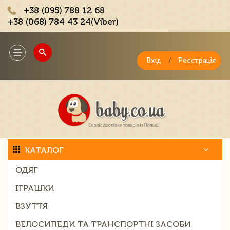
+38 (095) 788 12 68
+38 (068) 784 43 24(Viber)
;
Toggle
navigation
Вхід
/
Реєстрація
КАТАЛОГ
ОДЯГ
ІГРАШКИ
ВЗУТТЯ
ВЕЛОСИПЕДИ ТА ТРАНСПОРТНІ ЗАСОБИ