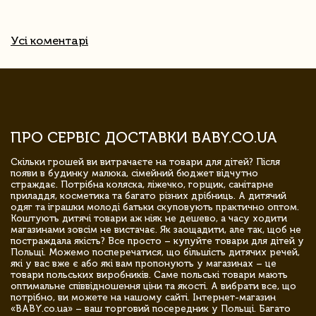
Усі коментарі
ПРО СЕРВІС ДОСТАВКИ BABY.CO.UA
Скільки грошей ви витрачаєте на товари для дітей? Після
появи в будинку малюка, сімейний бюджет відчутно
страждає. Потрібна коляска, ліжечко, горщик, санітарне
приладдя, косметика та багато різних дрібниць. А дитячий
одяг та іграшки молоді батьки скуповують практично оптом.
Коштують дитячі товари аж ніяк не дешево, а часу ходити
магазинами зовсім не вистачає. Як заощадити, але так, щоб не
постраждала якість? Все просто – купуйте товари для дітей у
Польщі. Можемо посперечатися, що більшість дитячих речей,
які у вас вже є або які вам пропонують у магазинах – це
товари польських виробників. Саме польські товари мають
оптимальне співвідношення ціни та якості. А вибрати все, що
потрібно, ви можете на нашому сайті. Інтернет-магазин
«BABY.co.ua» – ваш торговий посередник у Польщі. Багато