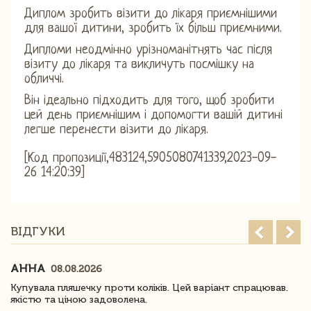
Диплом зробить візити до лікаря приємнішими
для вашої дитини, зробить їх більш приємними.
Дипломи неодмінно урізноманітнять час після
візиту до лікаря та викличуть посмішку на
обличчі.
Він ідеально підходить для того, щоб зробити
цей день приємнішим і допомогти вашій дитині
легше перенести візити до лікаря.
[Код пропозиції,483124,5905080741339,2023-09-
26 14:20:39]
ВІДГУКИ
АННА
08.08.2026
Купувала пляшечку проти коліків. Цей варіант спрацював.
якістю та ціною задоволена.