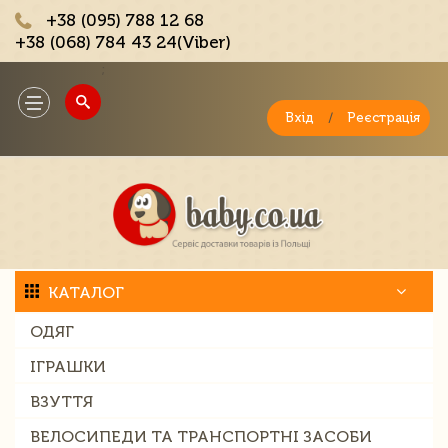
+38 (095) 788 12 68
+38 (068) 784 43 24(Viber)
;
Toggle
navigation
Вхід
/
Реєстрація
КАТАЛОГ
ОДЯГ
ІГРАШКИ
ВЗУТТЯ
ВЕЛОСИПЕДИ ТА ТРАНСПОРТНІ ЗАСОБИ