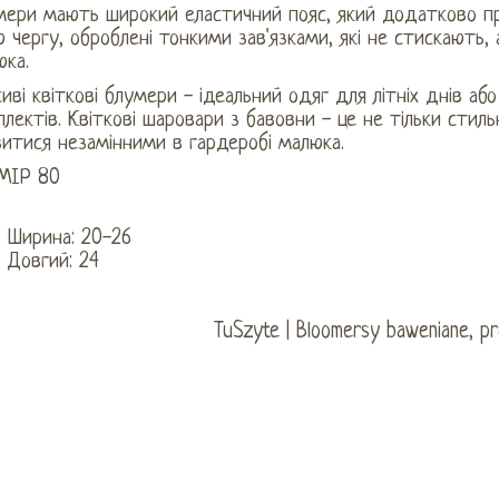
мери мають широкий еластичний пояс, який додатково пр
 чергу, оброблені тонкими зав'язками, які не стискають, 
юка.
иві квіткові блумери - ідеальний одяг для літніх днів а
лектів. Квіткові шаровари з бавовни - це не тільки стил
итися незамінними в гардеробі малюка.
МІР 80
Ширина: 20-26
Довгий: 24