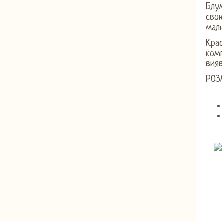
Блу
свою
мал
Крас
комп
вияв
РОЗ