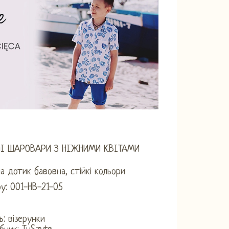
НІ ШАРОВАРИ З НІЖНИМИ КВІТАМИ
а дотик бавовна, стійкі кольори
у: 001-HB-21-05
0
ь: візерунки