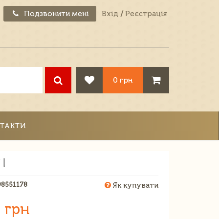
Подзвонити мені
Вхід
/
Реєстрація
0 грн
ТАКТИ
 |
98551178
Як купувати
 грн