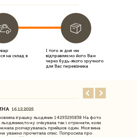
овар
І того ж дня ми
ся на склад в
відправляємо його Вам
через будь-якого зручного
для Вас перевізника
ИНА
ІРИНА БІ
16.12.2025
овляла іграшку льодяник 14293295838 На фото
Дякую за до
 льодяники,тому очікувала так і отримати, коли
незрячоі дів
имала розчарувалась прийшов один. Моя вина
Дуже задово
не уважно прочитала опис. Попросила про