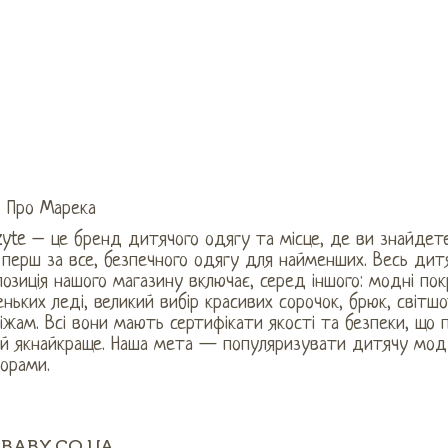
Про Марека
yte – це бренд дитячого одягу та місце, де ви знайдете
 перш за все, безпечного одягу для найменших. Весь дит
озиція нашого магазину включає, серед іншого: модні покр
ньких леді, великий вибір красивих сорочок, брюк, світшо
іжам. Всі вони мають сертифікати якості та безпеки, що
ей якнайкраще. Наша мета — популяризувати дитячу моду
орами.
BABY.CO.UA