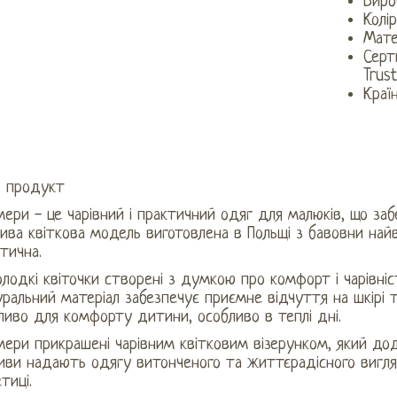
Виро
Колір
Мате
Серт
Trust
Краї
продукт
ери - це чарівний і практичний одяг для малюків, що заб
ива квіткова модель виготовлена ​​в Польщі з бавовни найв
тична.
олодкі квіточки створені з думкою про комфорт і чарівніс
ральний матеріал забезпечує приємне відчуття на шкірі та
иво для комфорту дитини, особливо в теплі дні.
ери прикрашені чарівним квітковим візерунком, який дод
иви надають одягу витонченого та життєрадісного вигляд
тиці.