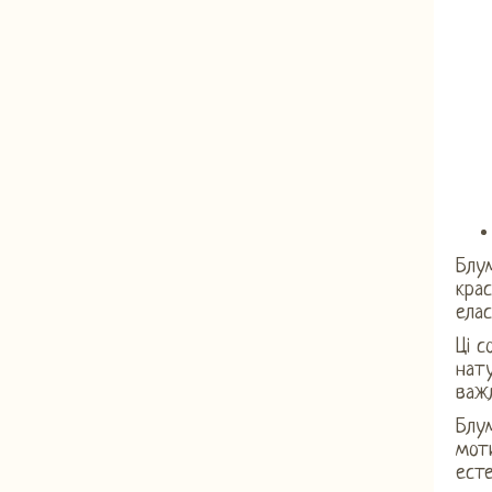
Блум
крас
елас
Ці с
нату
важл
Блум
мот
есте