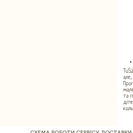
TuSz
але,
Проп
мале
та п
діт
коль
СХЕМА РОБОТИ СЕРВІСУ ДОСТАВКИ 