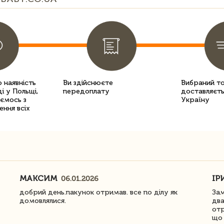
 наявність
Ви здійснюєте
Вибраний т
і у Польщі,
передоплату
доставляєть
уємось з
Україну
ення всіх
МАКСИМ
ІР
06.01.2026
добрий день.пакунок отримав. все по ділу як
Зам
домовлялися.
два
отр
що 