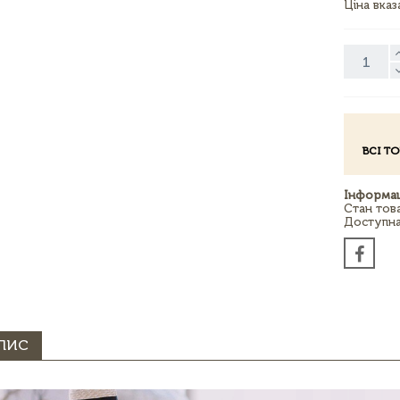
Ціна вка
ВСІ Т
Інформац
Стан тов
Доступна 
ПИС