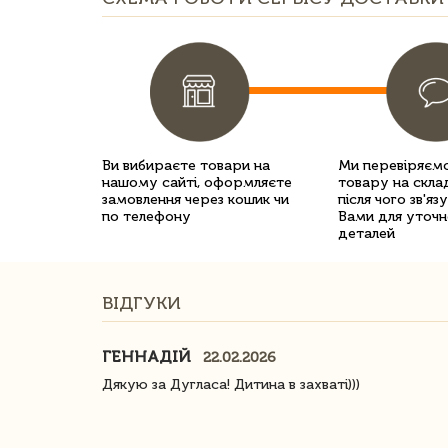
Ви вибираєте товари на
Ми перевіряємо
нашому сайті, оформляєте
товару на склад
замовлення через кошик чи
після чого зв'яз
по телефону
Вами для уточн
деталей
ВІДГУКИ
ГЕННАДІЙ
22.02.2026
ачество
Дякую за Дугласа! Дитина в захваті)))