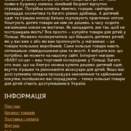
появи в будинку малюка, сімейний бюджет відчутно
страждає. Потрібна коляска, ліжечко, горщик, санітарне
приладдя, косметика та багато різних дрібниць. А дитячий
одяг та іграшки молоді батьки скуповують практично оптом.
Коштують дитячі товари аж ніяк не дешево, а часу ходити
магазинами зовсім не вистачає. Як заощадити, але так, щоб не
постраждала якість? Все просто – купуйте товари для дітей у
Польщі. Можемо посперечатися, що більшість дитячих речей,
які у вас вже є або які вам пропонують у магазинах – це
товари польських виробників. Саме польські товари мають
оптимальне співвідношення ціни та якості. А вибрати все, що
потрібно, ви можете на нашому сайті. Інтернет-магазин
«BABY.co.ua» – ваш торговий посередник у Польщі. Багато
хто знає, що на Алегро можна купити дешево дитячий одяг,
взуття, іграшки та різноманітні аксесуари для дітей. Якщо вас
досі зупиняла складна процедура замовлення та здійснення
покупки, поспішаємо вас порадувати – тепер польські товари
для дітей стають доступнішими в Україні.
ІНФОРМАЦІЯ
Про нас
Каталог товарів
Доставка і оплата
Відгуки