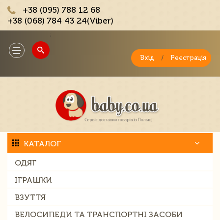
+38 (095) 788 12 68
+38 (068) 784 43 24(Viber)
;
Toggle
navigation
Вхід
/
Реєстрація
КАТАЛОГ
ОДЯГ
ІГРАШКИ
ВЗУТТЯ
ВЕЛОСИПЕДИ ТА ТРАНСПОРТНІ ЗАСОБИ