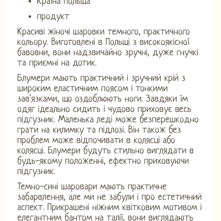
Країна Польща
продукт
Красиві жіночі шаровки темного, практичного
кольору. Виготовлені в Польщі з високоякісної
бавовни, вони надзвичайно зручні, дуже гнучкі
та приємні на дотик.
Блумери мають практичний і зручний крій з
широким еластичним поясом і тонкими
зав'язками, що оздоблюють ноги. Завдяки їм
одяг ідеально сидить і чудово приховує весь
підгузник. Маленька леді може безперешкодно
грати на килимку та підлозі. Він також без
проблем може відпочивати в колясці або
колясці. Блумери будуть стильно виглядати в
будь-якому положенні, ефектно приховуючи
підгузник.
Темно-сині шаровари мають практичне
забарвлення, але ми не забули і про естетичний
аспект. Прикрашені ніжним квітковим мотивом і
елегантним бантом на талії, вони виглядають