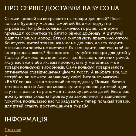
ПРО СЕРВІС ДОСТАВКИ BABY.CO.UA
Скільки грошей ви витрачаєте на товари для дітей? Після
появи в будинку малюка, сімейний бюджет відчутно
страждає. Потрібна коляска, ліжечко, горщик, санітарне
приладдя, косметика та багато різних дрібниць. А дитячий
одяг та іграшки молоді батьки скуповують практично оптом.
Коштують дитячі товари аж ніяк не дешево, а часу ходити
магазинами зовсім не вистачає. Як заощадити, але так, щоб не
постраждала якість? Все просто – купуйте товари для дітей у
Польщі. Можемо посперечатися, що більшість дитячих речей,
які у вас вже є або які вам пропонують у магазинах – це
товари польських виробників. Саме польські товари мають
оптимальне співвідношення ціни та якості. А вибрати все, що
потрібно, ви можете на нашому сайті. Інтернет-магазин
«BABY.co.ua» – ваш торговий посередник у Польщі. Багато
хто знає, що на Алегро можна купити дешево дитячий одяг,
взуття, іграшки та різноманітні аксесуари для дітей. Якщо вас
досі зупиняла складна процедура замовлення та здійснення
покупки, поспішаємо вас порадувати – тепер польські товари
для дітей стають доступнішими в Україні.
ІНФОРМАЦІЯ
Про нас