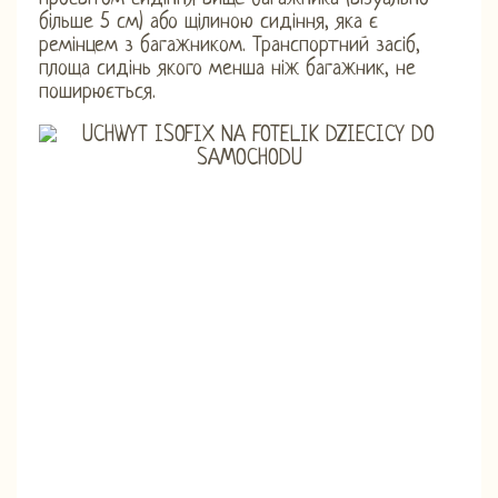
більше 5 см) або щілиною сидіння, яка є
ремінцем з багажником. Транспортний засіб,
площа сидінь якого менша ніж багажник, не
поширюється.