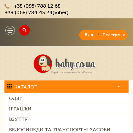
+38 (095) 788 12 68
+38 (068) 784 43 24(Viber)
;
Toggle
navigation
Вхід
/
Реєстрація
КАТАЛОГ
ОДЯГ
ІГРАШКИ
ВЗУТТЯ
ВЕЛОСИПЕДИ ТА ТРАНСПОРТНІ ЗАСОБИ