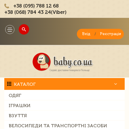
+38 (095) 788 12 68
+38 (068) 784 43 24(Viber)
;
Toggle
navigation
Вхід
/
Реєстрація
КАТАЛОГ
ОДЯГ
ІГРАШКИ
ВЗУТТЯ
ВЕЛОСИПЕДИ ТА ТРАНСПОРТНІ ЗАСОБИ