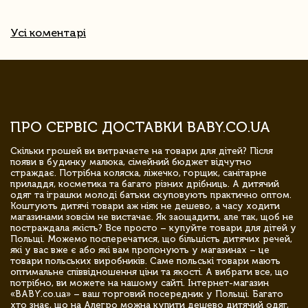
Усі коментарі
ПРО СЕРВІС ДОСТАВКИ BABY.CO.UA
Скільки грошей ви витрачаєте на товари для дітей? Після
появи в будинку малюка, сімейний бюджет відчутно
страждає. Потрібна коляска, ліжечко, горщик, санітарне
приладдя, косметика та багато різних дрібниць. А дитячий
одяг та іграшки молоді батьки скуповують практично оптом.
Коштують дитячі товари аж ніяк не дешево, а часу ходити
магазинами зовсім не вистачає. Як заощадити, але так, щоб не
постраждала якість? Все просто – купуйте товари для дітей у
Польщі. Можемо посперечатися, що більшість дитячих речей,
які у вас вже є або які вам пропонують у магазинах – це
товари польських виробників. Саме польські товари мають
оптимальне співвідношення ціни та якості. А вибрати все, що
потрібно, ви можете на нашому сайті. Інтернет-магазин
«BABY.co.ua» – ваш торговий посередник у Польщі. Багато
хто знає, що на Алегро можна купити дешево дитячий одяг,