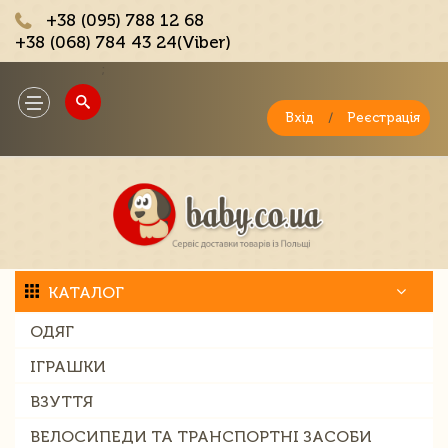
+38 (095) 788 12 68
+38 (068) 784 43 24(Viber)
;
Toggle
navigation
Вхід
/
Реєстрація
КАТАЛОГ
ОДЯГ
ІГРАШКИ
ВЗУТТЯ
ВЕЛОСИПЕДИ ТА ТРАНСПОРТНІ ЗАСОБИ