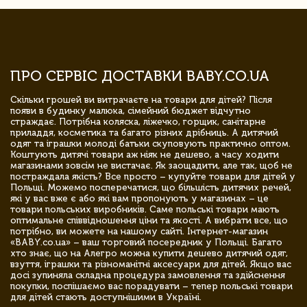
ПРО СЕРВІС ДОСТАВКИ BABY.CO.UA
Скільки грошей ви витрачаєте на товари для дітей? Після
появи в будинку малюка, сімейний бюджет відчутно
страждає. Потрібна коляска, ліжечко, горщик, санітарне
приладдя, косметика та багато різних дрібниць. А дитячий
одяг та іграшки молоді батьки скуповують практично оптом.
Коштують дитячі товари аж ніяк не дешево, а часу ходити
магазинами зовсім не вистачає. Як заощадити, але так, щоб не
постраждала якість? Все просто – купуйте товари для дітей у
Польщі. Можемо посперечатися, що більшість дитячих речей,
які у вас вже є або які вам пропонують у магазинах – це
товари польських виробників. Саме польські товари мають
оптимальне співвідношення ціни та якості. А вибрати все, що
потрібно, ви можете на нашому сайті. Інтернет-магазин
«BABY.co.ua» – ваш торговий посередник у Польщі. Багато
хто знає, що на Алегро можна купити дешево дитячий одяг,
взуття, іграшки та різноманітні аксесуари для дітей. Якщо вас
досі зупиняла складна процедура замовлення та здійснення
покупки, поспішаємо вас порадувати – тепер польські товари
для дітей стають доступнішими в Україні.