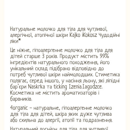
Натуральне молочко для тіла для чутливої,
алергічної, атопічної шкіри Kajko iKokosz Чудодійні
ліки*
Це ніжне, гіпоалергенне молочко для тіла для
дітей старше 3 років. Продукт містить 99%
інгредієнтів натурального походження, його
унікальний склад підібрано відповідно до
потреб чутливої ​​шкіри наймолодших. Стиметика
полягає, серед іншого, у насіння льону, які ліпідні
бар’єри Naskrka та ticking Izenia.Iagodzce.
Косметика не містить ароматизаторів і
барвників.
4organic - натуральне, гіпоалергенне молочко
для тіла для дітей, шкіра яких дуже чутлива
або схильна до алергії, атопії та подразнення.
Натуральний лосьйон для тіла для чутливої,