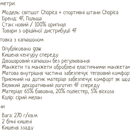
аметри:
Модель: світшот Chopica + спортивні штани Chopica
Бренд: 4F, ​​Польща
Стан: новий / 100% оригінал
Товари з офіційної дистрибуції 4F
стовка з капюшоном
Опубліковано gow
Кишеня кенгуру спереду
Двошаровий капюшон без регулювання
Манжети та манжети оброблені еластичними манжета
Матова внутрішня частина забезпечує тепловий комфор
Приємний на дотик матеріал забезпечує комфорт як щодн
Великий декоративний логотип 4F спереду
Матеріал: 65% бавовна, 20% поліестер, 5% віскоза
Колір: сірий мелан
ни
Вага: 270 г/кв.м
2 бічні кишені
Кишеня ззаду