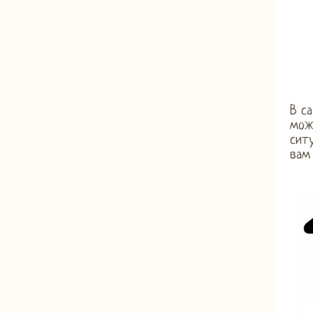
В са
можн
ситу
вам