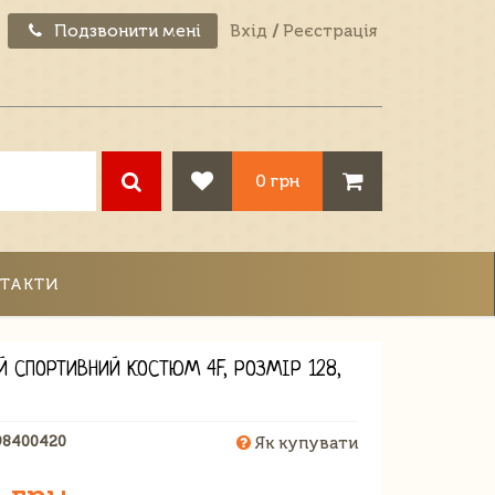
Подзвонити мені
Вхід
/
Реєстрація
0 грн
ТАКТИ
Й СПОРТИВНИЙ КОСТЮМ 4F, РОЗМІР 128,
98400420
Як купувати