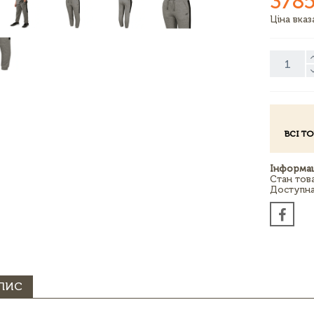
3785
Ціна вка
ВСІ Т
Інформац
Стан тов
Доступна 
ПИС