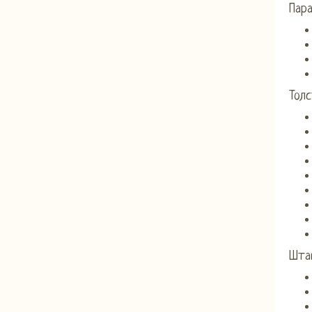
Пар
Тол
Шта