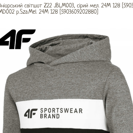
ніорський світшот Z22 JBLM003, сірий мел. 24M 128 [590
MD002 р.Sza.Mel. 24M 128 [5903609202880]