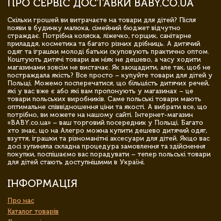
ПРО СЕРВІС ДОСТАВКИ BABY.CO.UA
Скільки грошей ви витрачаєте на товари для дітей? Після
появи в будинку малюка, сімейний бюджет відчутно
страждає. Потрібна коляска, ліжечко, горщик, санітарне
приладдя, косметика та багато різних дрібниць. А дитячий
одяг та іграшки молоді батьки скуповують практично оптом.
Коштують дитячі товари аж ніяк не дешево, а часу ходити
магазинами зовсім не вистачає. Як заощадити, але так, щоб не
постраждала якість? Все просто – купуйте товари для дітей у
Польщі. Можемо посперечатися, що більшість дитячих речей,
які у вас вже є або які вам пропонують у магазинах – це
товари польських виробників. Саме польські товари мають
оптимальне співвідношення ціни та якості. А вибрати все, що
потрібно, ви можете на нашому сайті. Інтернет-магазин
«BABY.co.ua» – ваш торговий посередник у Польщі. Багато
хто знає, що на Алегро можна купити дешево дитячий одяг,
взуття, іграшки та різноманітні аксесуари для дітей. Якщо вас
досі зупиняла складна процедура замовлення та здійснення
покупки, поспішаємо вас порадувати – тепер польські товари
для дітей стають доступнішими в Україні.
ІНФОРМАЦІЯ
Про нас
Каталог товарів