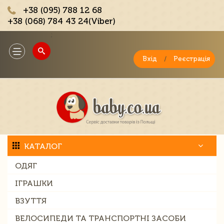
+38 (095) 788 12 68
+38 (068) 784 43 24(Viber)
;
Toggle
navigation
Вхід
/
Реєстрація
КАТАЛОГ
ОДЯГ
ІГРАШКИ
ВЗУТТЯ
ВЕЛОСИПЕДИ ТА ТРАНСПОРТНІ ЗАСОБИ