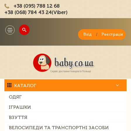
+38 (095) 788 12 68
+38 (068) 784 43 24(Viber)
;
Toggle
navigation
Вхід
/
Реєстрація
КАТАЛОГ
ОДЯГ
ІГРАШКИ
ВЗУТТЯ
ВЕЛОСИПЕДИ ТА ТРАНСПОРТНІ ЗАСОБИ