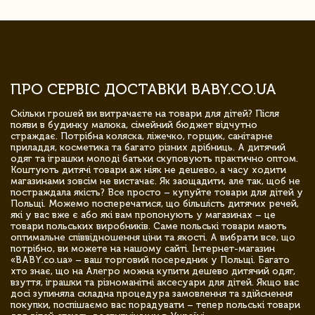
ПРО СЕРВІС ДОСТАВКИ BABY.CO.UA
Скільки грошей ви витрачаєте на товари для дітей? Після
появи в будинку малюка, сімейний бюджет відчутно
страждає. Потрібна коляска, ліжечко, горщик, санітарне
приладдя, косметика та багато різних дрібниць. А дитячий
одяг та іграшки молоді батьки скуповують практично оптом.
Коштують дитячі товари аж ніяк не дешево, а часу ходити
магазинами зовсім не вистачає. Як заощадити, але так, щоб не
постраждала якість? Все просто – купуйте товари для дітей у
Польщі. Можемо посперечатися, що більшість дитячих речей,
які у вас вже є або які вам пропонують у магазинах – це
товари польських виробників. Саме польські товари мають
оптимальне співвідношення ціни та якості. А вибрати все, що
потрібно, ви можете на нашому сайті. Інтернет-магазин
«BABY.co.ua» – ваш торговий посередник у Польщі. Багато
хто знає, що на Алегро можна купити дешево дитячий одяг,
взуття, іграшки та різноманітні аксесуари для дітей. Якщо вас
досі зупиняла складна процедура замовлення та здійснення
покупки, поспішаємо вас порадувати – тепер польські товари