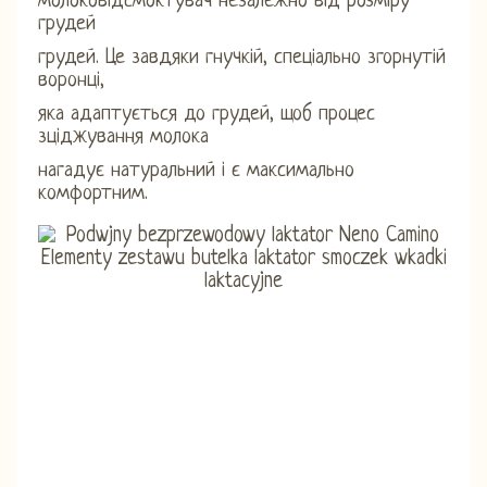
молоковідсмоктувач незалежно від розміру
грудей
грудей. Це завдяки гнучкій, спеціально згорнутій
воронці,
яка адаптується до грудей, щоб процес
зціджування молока
нагадує натуральний і є максимально
комфортним.