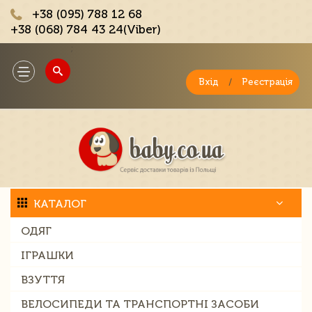
+38 (095) 788 12 68
+38 (068) 784 43 24(Viber)
;
Toggle
navigation
Вхід
/
Реєстрація
КАТАЛОГ
ОДЯГ
ІГРАШКИ
ВЗУТТЯ
ВЕЛОСИПЕДИ ТА ТРАНСПОРТНІ ЗАСОБИ