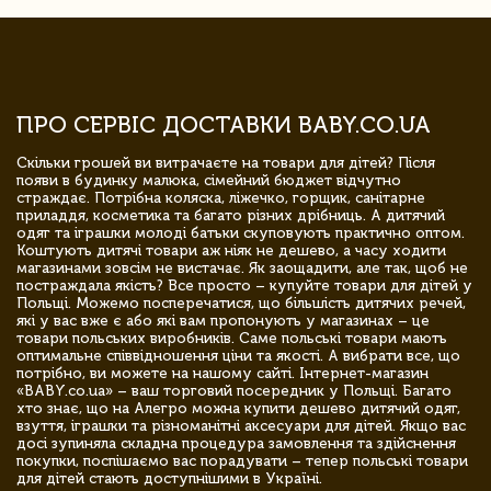
ПРО СЕРВІС ДОСТАВКИ BABY.CO.UA
Скільки грошей ви витрачаєте на товари для дітей? Після
появи в будинку малюка, сімейний бюджет відчутно
страждає. Потрібна коляска, ліжечко, горщик, санітарне
приладдя, косметика та багато різних дрібниць. А дитячий
одяг та іграшки молоді батьки скуповують практично оптом.
Коштують дитячі товари аж ніяк не дешево, а часу ходити
магазинами зовсім не вистачає. Як заощадити, але так, щоб не
постраждала якість? Все просто – купуйте товари для дітей у
Польщі. Можемо посперечатися, що більшість дитячих речей,
які у вас вже є або які вам пропонують у магазинах – це
товари польських виробників. Саме польські товари мають
оптимальне співвідношення ціни та якості. А вибрати все, що
потрібно, ви можете на нашому сайті. Інтернет-магазин
«BABY.co.ua» – ваш торговий посередник у Польщі. Багато
хто знає, що на Алегро можна купити дешево дитячий одяг,
взуття, іграшки та різноманітні аксесуари для дітей. Якщо вас
досі зупиняла складна процедура замовлення та здійснення
покупки, поспішаємо вас порадувати – тепер польські товари
для дітей стають доступнішими в Україні.