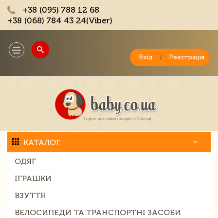
+38 (095) 788 12 68
+38 (068) 784 43 24(Viber)
;
Toggle
navigation
Вхід
/
Реєстрація
КАТАЛОГ
ОДЯГ
ІГРАШКИ
ВЗУТТЯ
ВЕЛОСИПЕДИ ТА ТРАНСПОРТНІ ЗАСОБИ