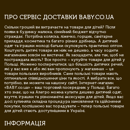
ПРО СЕРВІС ДОСТАВКИ BABY.CO.UA
Скільки грошей ви витрачаєте на товари для дітей? Після
появи в будинку малюка, сімейний бюджет відчутно
страждає. Потрібна коляска, ліжечко, горщик, санітарне
приладдя, косметика та багато різних дрібниць. А дитячий
одяг та іграшки молоді батьки скуповують практично оптом.
Коштують дитячі товари аж ніяк не дешево, а часу ходити
магазинами зовсім не вистачає. Як заощадити, але так, щоб не
постраждала якість? Все просто – купуйте товари для дітей у
Польщі. Можемо посперечатися, що більшість дитячих речей,
які у вас вже є або які вам пропонують у магазинах – це
товари польських виробників. Саме польські товари мають
оптимальне співвідношення ціни та якості. А вибрати все, що
потрібно, ви можете на нашому сайті. Інтернет-магазин
«BABY.co.ua» – ваш торговий посередник у Польщі. Багато
хто знає, що на Алегро можна купити дешево дитячий одяг,
взуття, іграшки та різноманітні аксесуари для дітей. Якщо вас
досі зупиняла складна процедура замовлення та здійснення
покупки, поспішаємо вас порадувати – тепер польські товари
для дітей стають доступнішими в Україні.
ІНФОРМАЦІЯ