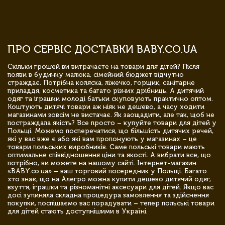
ПРО СЕРВІС ДОСТАВКИ BABY.CO.UA
Скільки грошей ви витрачаєте на товари для дітей? Після
появи в будинку малюка, сімейний бюджет відчутно
страждає. Потрібна коляска, ліжечко, горщик, санітарне
приладдя, косметика та багато різних дрібниць. А дитячий
одяг та іграшки молоді батьки скуповують практично оптом.
Коштують дитячі товари аж ніяк не дешево, а часу ходити
магазинами зовсім не вистачає. Як заощадити, але так, щоб не
постраждала якість? Все просто – купуйте товари для дітей у
Польщі. Можемо посперечатися, що більшість дитячих речей,
які у вас вже є або які вам пропонують у магазинах – це
товари польських виробників. Саме польські товари мають
оптимальне співвідношення ціни та якості. А вибрати все, що
потрібно, ви можете на нашому сайті. Інтернет-магазин
«BABY.co.ua» – ваш торговий посередник у Польщі. Багато
хто знає, що на Алегро можна купити дешево дитячий одяг,
взуття, іграшки та різноманітні аксесуари для дітей. Якщо вас
досі зупиняла складна процедура замовлення та здійснення
покупки, поспішаємо вас порадувати – тепер польські товари
для дітей стають доступнішими в Україні.