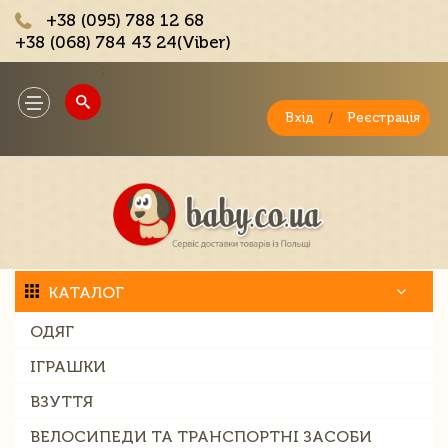
+38 (095) 788 12 68
+38 (068) 784 43 24(Viber)
;
Toggle
navigation
Вхід
/
Реєстрація
КАТАЛОГ
ОДЯГ
ІГРАШКИ
ВЗУТТЯ
ВЕЛОСИПЕДИ ТА ТРАНСПОРТНІ ЗАСОБИ