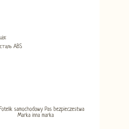
ія:
 сталь ABS