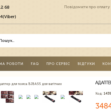
12 68
Повідомити про оплату
4(Viber)
МА РОБОТИ
FAQ
ПРО СЕРВІС
ВІДГУКИ
КОН
АДАПТЕ
Код:
143
348