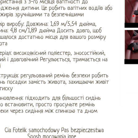
ристання з 3-го місяця вагітності до
дження дитини. Це робить вагітних водіїв або
ажирів зручнішими та безпечнішими
ір виробу: Довжина: 1,69 м/5,54 дюйма,
ина: 4,8 см/1,89 дюйма Досить довго, щоб
ишалося достатньо місця для вашого розміру
ота
ріал: високоякісний поліестер, зносостійкий,
ий і довговічний Регулюється, тримається на
і
трукція: регульований ремінь безпеки робить
інь посадки замість живота, захищаючи живіт
тиску
новлення: підходить для більшості сидінь
о встановити, просто просуньте ремінь
пеки через сидіння між спинкою та дном