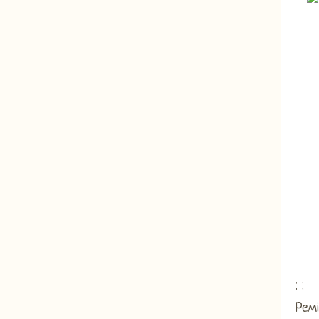
: :
Ремі