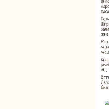
вико
наро
пас
Розм
Шир
зал
жив
Мате
міцн
місц
Конс
рем
від 
Вста
Легк
без