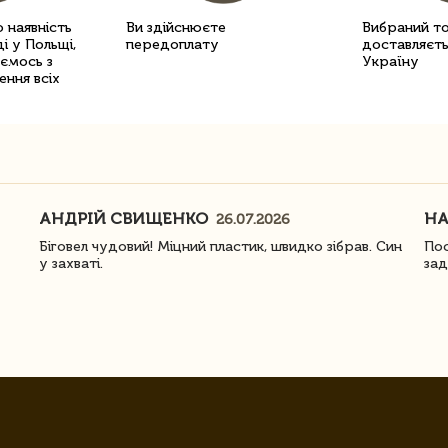
 наявність
Ви здійснюєте
Вибраний т
і у Польщі,
передоплату
доставляєть
уємось з
Україну
ення всіх
АНДРІЙ СВИЩЕНКО
Н
26.07.2026
Біговел чудовий! Міцний пластик, швидко зібрав. Син
Пос
у захваті.
зад