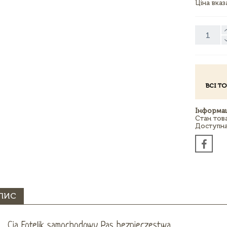
Ціна вка
ВСІ Т
Інформац
Стан тов
Доступна 
ПИС