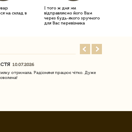
овар
І того ж дня ми
ся на склад в
відправляємо його Вам
через будь-якого зручного
для Вас перевізника
АСТЯ
ПОГОРЕЛО
10.07.2026
илку отримала. Радіоняня працює чітко. Дуже
Отримали віз
оволена!
Доставка з 
завжди була 