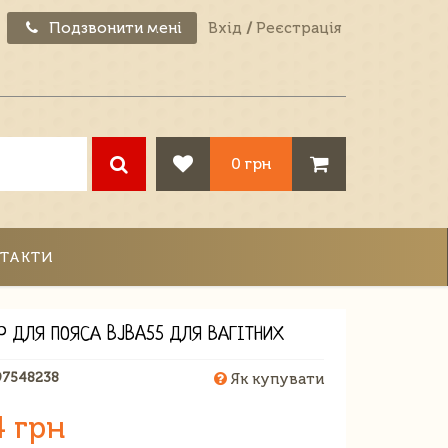
Подзвонити мені
Вхід
/
Реєстрація
0 грн
ТАКТИ
Р ДЛЯ ПОЯСА BJBA55 ДЛЯ ВАГІТНИХ
97548238
Як купувати
4 грн