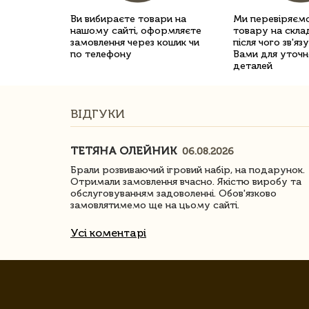
Ви вибираєте товари на
Ми перевіряємо
нашому сайті, оформляєте
товару на склад
замовлення через кошик чи
після чого зв'яз
по телефону
Вами для уточн
деталей
ВІДГУКИ
ТЕТЯНА ОЛЕЙНИК
06.08.2026
ачество
Брали розвиваючий ігровий набір, на подарунок.
Отримали замовлення вчасно. Якістю виробу та
обслуговуванням задоволенні. Обов'язково
замовлятимемо ще на цьому сайті.
Усі коментарі