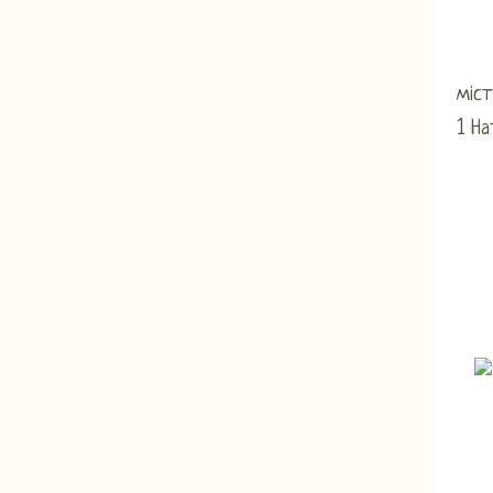
міст
1 На