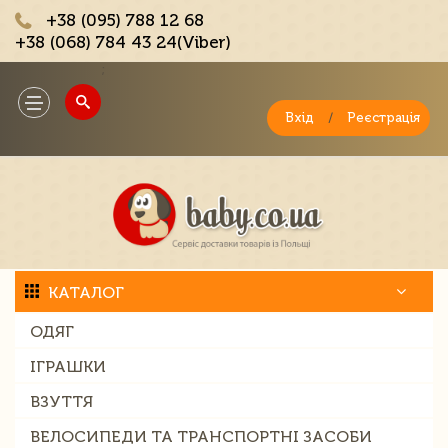
+38 (095) 788 12 68
+38 (068) 784 43 24(Viber)
;
Toggle
navigation
Вхід
/
Реєстрація
КАТАЛОГ
ОДЯГ
ІГРАШКИ
ВЗУТТЯ
ВЕЛОСИПЕДИ ТА ТРАНСПОРТНІ ЗАСОБИ