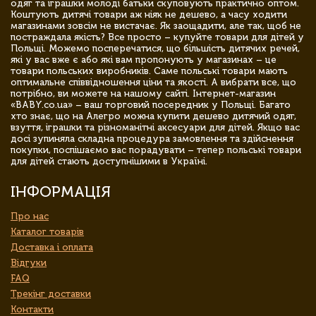
одяг та іграшки молоді батьки скуповують практично оптом.
Коштують дитячі товари аж ніяк не дешево, а часу ходити
магазинами зовсім не вистачає. Як заощадити, але так, щоб не
постраждала якість? Все просто – купуйте товари для дітей у
Польщі. Можемо посперечатися, що більшість дитячих речей,
які у вас вже є або які вам пропонують у магазинах – це
товари польських виробників. Саме польські товари мають
оптимальне співвідношення ціни та якості. А вибрати все, що
потрібно, ви можете на нашому сайті. Інтернет-магазин
«BABY.co.ua» – ваш торговий посередник у Польщі. Багато
хто знає, що на Алегро можна купити дешево дитячий одяг,
взуття, іграшки та різноманітні аксесуари для дітей. Якщо вас
досі зупиняла складна процедура замовлення та здійснення
покупки, поспішаємо вас порадувати – тепер польські товари
для дітей стають доступнішими в Україні.
ІНФОРМАЦІЯ
Про нас
Каталог товарів
Доставка і оплата
Відгуки
FAQ
Трекінг доставки
Контакти