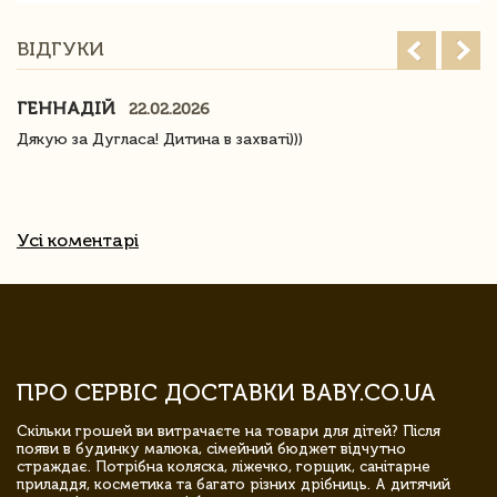
ВІДГУКИ
ГЕННАДІЙ
22.02.2026
Дякую за Дугласа! Дитина в захваті)))
Усі коментарі
ПРО СЕРВІС ДОСТАВКИ BABY.CO.UA
Скільки грошей ви витрачаєте на товари для дітей? Після
появи в будинку малюка, сімейний бюджет відчутно
страждає. Потрібна коляска, ліжечко, горщик, санітарне
приладдя, косметика та багато різних дрібниць. А дитячий