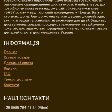
товари польських виробників. Саме польські товари мають
оптимальне співвідношення ціни та якості. А вибрати все, що
потрібно, ви можете на нашому сайті. Інтернет-магазин
«BABY.co.ua» – ваш торговий посередник у Польщі. Багато
хто знає, що на Алегро можна купити дешево дитячий одяг,
взуття, іграшки та різноманітні аксесуари для дітей. Якщо вас
досі зупиняла складна процедура замовлення та здійснення
покупки, поспішаємо вас порадувати – тепер польські товари
для дітей стають доступнішими в Україні.
ІНФОРМАЦІЯ
Про нас
Каталог товарів
Доставка і оплата
Відгуки
FAQ
Трекінг доставки
Контакти
НАШІ КОНТАКТИ
+38 (068) 784 43 24 (Viber)