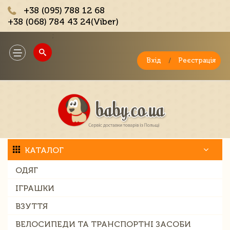
+38 (095) 788 12 68
+38 (068) 784 43 24(Viber)
;
Toggle
navigation
Вхід
/
Реєстрація
КАТАЛОГ
ОДЯГ
ІГРАШКИ
ВЗУТТЯ
ВЕЛОСИПЕДИ ТА ТРАНСПОРТНІ ЗАСОБИ