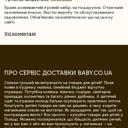
Брали розвиваючий ігровий набір, на подарунок. Отримали
замовлення вчасно. Якістю виробу та обслуговуванням
задоволенні. Обов'язково замовлятимемо ще на цьому
сайті.
Усі коментарі
ПРО СЕРВІС ДОСТАВКИ BABY.CO.UA
Скільки грошей ви витрачаєте на товари для дітей? Після
появи в будинку малюка, сімейний бюджет відчутно
страждає. Потрібна коляска, ліжечко, горщик, санітарне
приладдя, косметика та багато різних дрібниць. А дитячий
одяг та іграшки молоді батьки скуповують практично оптом.
Коштують дитячі товари аж ніяк не дешево, а часу ходити
магазинами зовсім не вистачає. Як заощадити, але так, щоб не
постраждала якість? Все просто – купуйте товари для дітей у
Польщі. Можемо посперечатися, що більшість дитячих речей,
які у вас вже є або які вам пропонують у магазинах – це