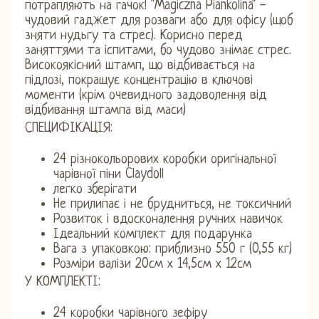
потрапляють на гачок! "Magiczna Piankolina" -
чудовий гаджет для розваги або для офісу (щоб
зняти нудьгу та стрес). Корисно перед
заняттями та іспитами, бо чудово знімає стрес.
Високоякісний штамп, що відбивається на
підлозі, покращує концентрацію в ключові
моменти (крім очевидного задоволення від
відбивання штампа від маси)
СПЕЦИФІКАЦІЯ:
24 різнокольорових коробки оригінальної
чарівної піни Claydoll
легко зберігати
Не прилипає і не брудниться, не токсичний
Розвиток і вдосконалення ручних навичок
Ідеальний комплект для подарунка
Вага з упаковкою: приблизно 550 г (0,55 кг)
Розміри валізи 20см х 14,5см х 12см
У КОМПЛЕКТІ:
24 коробки чарівного зефіру