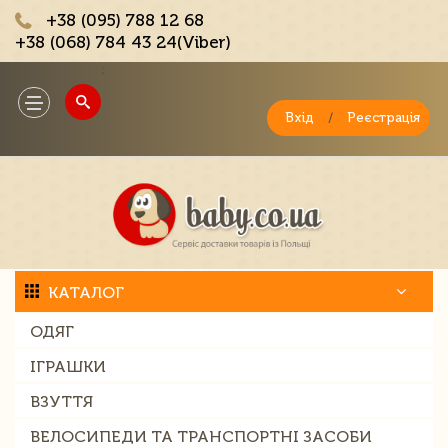
+38 (095) 788 12 68
+38 (068) 784 43 24(Viber)
;
Toggle
navigation
Вхід
/
Реєстрація
КАТАЛОГ
ОДЯГ
ІГРАШКИ
ВЗУТТЯ
ВЕЛОСИПЕДИ ТА ТРАНСПОРТНІ ЗАСОБИ