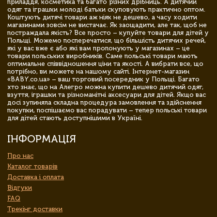
приладдя, косметика та багато різних дрібниць. А дитячий
одяг та іграшки молоді батьки скуповують практично оптом.
Коштують дитячі товари аж ніяк не дешево, а часу ходити
магазинами зовсім не вистачає. Як заощадити, але так, щоб не
постраждала якість? Все просто – купуйте товари для дітей у
Польщі. Можемо посперечатися, що більшість дитячих речей,
які у вас вже є або які вам пропонують у магазинах – це
товари польських виробників. Саме польські товари мають
оптимальне співвідношення ціни та якості. А вибрати все, що
потрібно, ви можете на нашому сайті. Інтернет-магазин
«BABY.co.ua» – ваш торговий посередник у Польщі. Багато
хто знає, що на Алегро можна купити дешево дитячий одяг,
взуття, іграшки та різноманітні аксесуари для дітей. Якщо вас
досі зупиняла складна процедура замовлення та здійснення
покупки, поспішаємо вас порадувати – тепер польські товари
для дітей стають доступнішими в Україні.
ІНФОРМАЦІЯ
Про нас
Каталог товарів
Доставка і оплата
Відгуки
FAQ
Трекінг доставки