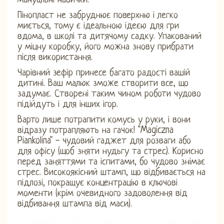
мануальні навички.
Пінопласт не забруднює поверхню і легко
миється, тому є ідеальною ідеєю для гри
вдома, в школі та дитячому садку. Упакований
у міцну коробку, його можна знову прибрати
після використання.
Чарівний зефір принесе багато радості вашій
дитині. Ваш малюк зможе створити все, що
задумає. Створені таким чином роботи чудово
підійдуть і для інших ігор.
Варто лише потрапити комусь у руки, і вони
відразу потрапляють на гачок! "Magiczna
Piankolina" - чудовий гаджет для розваги або
для офісу (щоб зняти нудьгу та стрес). Корисно
перед заняттями та іспитами, бо чудово знімає
стрес. Високоякісний штамп, що відбивається на
підлозі, покращує концентрацію в ключові
моменти (крім очевидного задоволення від
відбивання штампа від маси).