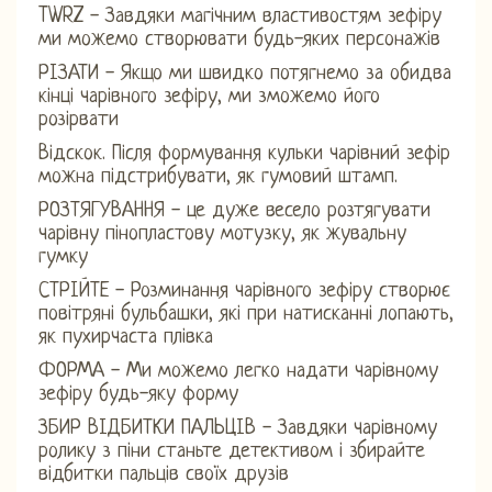
TWRZ - Завдяки магічним властивостям зефіру
ми можемо створювати будь-яких персонажів
РІЗАТИ - Якщо ми швидко потягнемо за обидва
кінці чарівного зефіру, ми зможемо його
розірвати
Відскок. Після формування кульки чарівний зефір
можна підстрибувати, як гумовий штамп.
РОЗТЯГУВАННЯ - це дуже весело розтягувати
чарівну пінопластову мотузку, як жувальну
гумку
СТРІЙТЕ - Розминання чарівного зефіру створює
повітряні бульбашки, які при натисканні лопають,
як пухирчаста плівка
ФОРМА - Ми можемо легко надати чарівному
зефіру будь-яку форму
ЗБИР ВІДБИТКИ ПАЛЬЦІВ - Завдяки чарівному
ролику з піни станьте детективом і збирайте
відбитки пальців своїх друзів