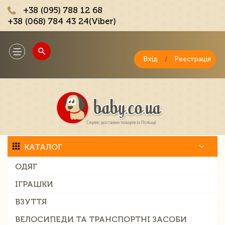
+38 (095) 788 12 68
+38 (068) 784 43 24(Viber)
;
Toggle
navigation
Вхід
/
Реєстрація
КАТАЛОГ
ОДЯГ
ІГРАШКИ
ВЗУТТЯ
ВЕЛОСИПЕДИ ТА ТРАНСПОРТНІ ЗАСОБИ