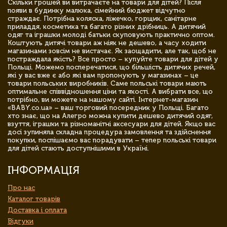
Скільки грошей ви витрачаєте на товари для дітей? Після
появи в будинку малюка, сімейний бюджет відчутно
страждає. Потрібна коляска, ліжечко, горщик, санітарне
приладдя, косметика та багато різних дрібниць. А дитячий
одяг та іграшки молоді батьки скуповують практично оптом.
Коштують дитячі товари аж ніяк не дешево, а часу ходити
магазинами зовсім не вистачає. Як заощадити, але так, щоб не
постраждала якість? Все просто – купуйте товари для дітей у
Польщі. Можемо посперечатися, що більшість дитячих речей,
які у вас вже є або які вам пропонують у магазинах – це
товари польських виробників. Саме польські товари мають
оптимальне співвідношення ціни та якості. А вибрати все, що
потрібно, ви можете на нашому сайті. Інтернет-магазин
«BABY.co.ua» – ваш торговий посередник у Польщі. Багато
хто знає, що на Алегро можна купити дешево дитячий одяг,
взуття, іграшки та різноманітні аксесуари для дітей. Якщо вас
досі зупиняла складна процедура замовлення та здійснення
покупки, поспішаємо вас порадувати – тепер польські товари
для дітей стають доступнішими в Україні.
ІНФОРМАЦІЯ
Про нас
Каталог товарів
Доставка і оплата
Відгуки