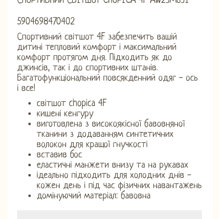
СПОРТИВНИЙ СВІТШОТ CHOPICA 4F AW23M631
5904698470402
Спортивний світшот 4F забезпечить вашій
дитині тепловий комфорт і максимальний
комфорт протягом дня. Підходить як до
джинсів, так і до спортивних штанів.
Багатофункціональний повсякденний одяг - ось
і все!
світшот chopica 4F
кишені кенгуру
виготовлена ​​з високоякісної бавовняної
тканини з додаванням синтетичних
волокон для кращої гнучкості
вставив бос
еластичні манжети внизу та на рукавах
ідеально підходить для холодних днів -
кожен день і під час фізичних навантажень
домінуючий матеріал: бавовна