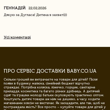
ГЕННАДІЙ
22.02.2026
Дякую за Дугласа! Дитина в захваті)))
Усі коментарі
ПРО СЕРВІС ДОСТАВКИ BABY.CO.UA
Скільки грошей ви витрачаєте на товари для дітей? Після
появи в будинку малюка, сімейний бюджет відчутно
страждає. Потрібна коляска, ліжечко, горщик, санітарне
приладдя, косметика та багато різних дрібниць. А дитячий
одяг та іграшки молоді батьки скуповують практично оптом.
Коштують дитячі товари аж ніяк не дешево, а часу ходити
магазинами зовсім не вистачає. Як заощадити, але так, щоб не
постраждала якість? Все просто – купуйте товари для дітей у