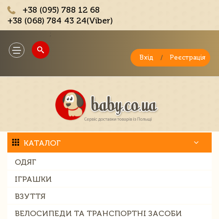
+38 (095) 788 12 68
+38 (068) 784 43 24(Viber)
;
Toggle
navigation
Вхід
/
Реєстрація
КАТАЛОГ
ОДЯГ
ІГРАШКИ
ВЗУТТЯ
ВЕЛОСИПЕДИ ТА ТРАНСПОРТНІ ЗАСОБИ