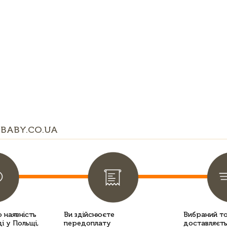
BABY.CO.UA
 наявність
Ви здійснюєте
Вибраний т
і у Польщі,
передоплату
доставляєть