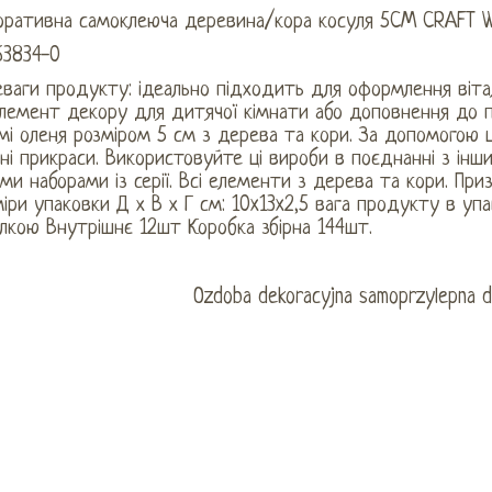
оративна самоклеюча деревина/кора косуля 5CM CRAFT 
63834-0
еваги продукту: ідеально підходить для оформлення віта
лемент декору для дитячої кімнати або доповнення до п
мі оленя розміром 5 см з дерева та кори. За допомогою
ні прикраси. Використовуйте ці вироби в поєднанні з іншим
ми наборами із серії. Всі елементи з дерева та кори. Приз
іри упаковки Д х В х Г см: 10x13x2,5 вага продукту в упак
лкою Внутрішнє 12шт Коробка збірна 144шт.