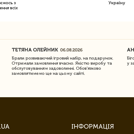
уємось з
Україну
ення всіх
ТЕТЯНА ОЛЕЙНИК
АН
06.08.2026
Брали розвиваючий ігровий набір, на подарунок.
Біг
Отримали замовлення вчасно. Якістю виробу та
у з
обслуговуванням задоволенні. Обов'язково
замовлятимемо ще на цьому сайті.
.UA
ІНФОРМАЦІЯ