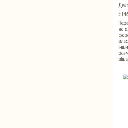
Дек
ET4
Пер
як е
фор
влас
інши
розм
віша