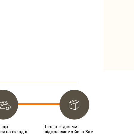
овар
І того ж дня ми
ся на склад в
відправляємо його Вам