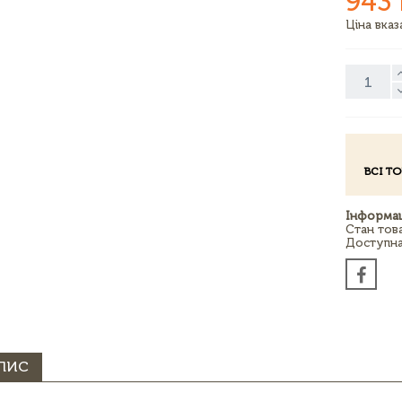
943
Ціна вка
ВСІ Т
Інформац
Стан тов
Доступна 
ПИС