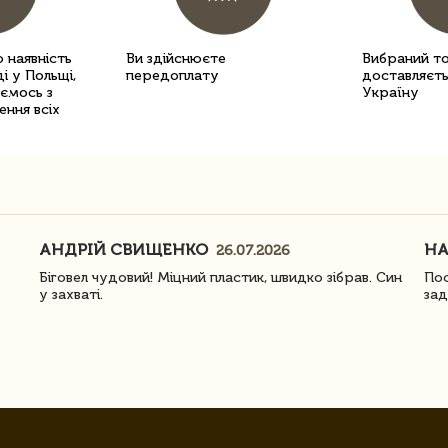
 наявність
Ви здійснюєте
Вибраний т
і у Польщі,
передоплату
доставляєть
уємось з
Україну
ення всіх
АНДРІЙ СВИЩЕНКО
Н
26.07.2026
Біговел чудовий! Міцний пластик, швидко зібрав. Син
Пос
у захваті.
зад