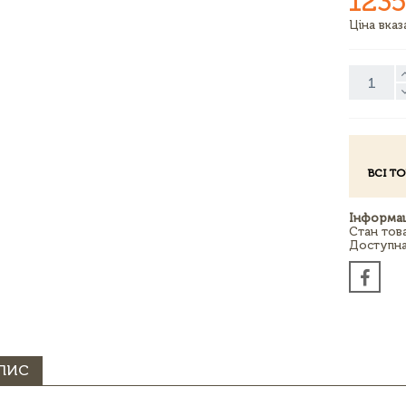
1235
Ціна вка
ВСІ Т
Інформац
Стан тов
Доступна 
ПИС