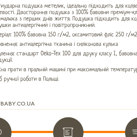
иударна подушка метелик, ідеально підходить для коляс
евості. Двостороння подушка з 100% бавовни преміум-клас
 малюка з перших днів життя. Подушка підходить для кол
шки антиалергічний і повітропроникний.
ріал: 100% бавовна 150 г/м2, оксамитовий фліс 250 г/м
внення: антиалергічна тканина і силіконова кулька
лення: стандарт Oeko-Tex 100 для друку класу I, бавовн
укції.
а прати в пральній машині при максимальній температурі
б ручної роботи в Польщі.
BABY.CO.UA