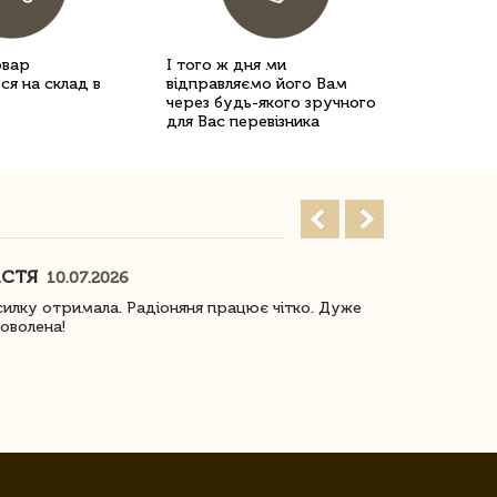
овар
І того ж дня ми
ся на склад в
відправляємо його Вам
через будь-якого зручного
для Вас перевізника
АСТЯ
ПОГОРЕЛО
10.07.2026
илку отримала. Радіоняня працює чітко. Дуже
Отримали віз
оволена!
Доставка з 
завжди була 