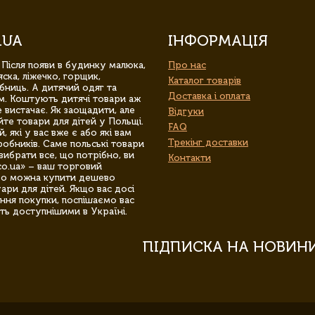
.UA
ІНФОРМАЦІЯ
 Після появи в будинку малюка,
Про нас
ска, ліжечко, горщик,
Каталог товарів
бниць. А дитячий одяг та
Доставка і оплата
м. Коштують дитячі товари аж
 вистачає. Як заощадити, але
Відгуки
йте товари для дітей у Польщі.
FAQ
 які у вас вже є або які вам
Трекінг доставки
обників. Саме польські товари
вибрати все, що потрібно, ви
Контакти
co.ua» – ваш торговий
гро можна купити дешево
уари для дітей. Якщо вас досі
ння покупки, поспішаємо вас
ть доступнішими в Україні.
ПІДПИСКА НА НОВИН