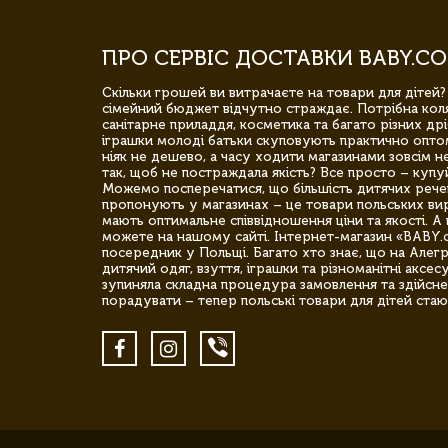
ПРО СЕРВІС ДОСТАВКИ BABY.CO
Скільки грошей ви витрачаєте на товари для дітей?
сімейний бюджет відчутно страждає. Потрібна коля
санітарне приладдя, косметика та багато різних дрі
іграшки молоді батьки скуповують практично опто
ніяк не дешево, а часу ходити магазинами зовсім не
так, щоб не постраждала якість? Все просто – купу
Можемо посперечатися, що більшість дитячих речей,
пропонують у магазинах – це товари польських вир
мають оптимальне співвідношення ціни та якості. А 
можете на нашому сайті. Інтернет-магазин «BABY.
посередник у Польщі. Багато хто знає, що на Але
дитячий одяг, взуття, іграшки та різноманітні аксес
зупиняла складна процедура замовлення та здійсне
порадувати – тепер польські товари для дітей стаю