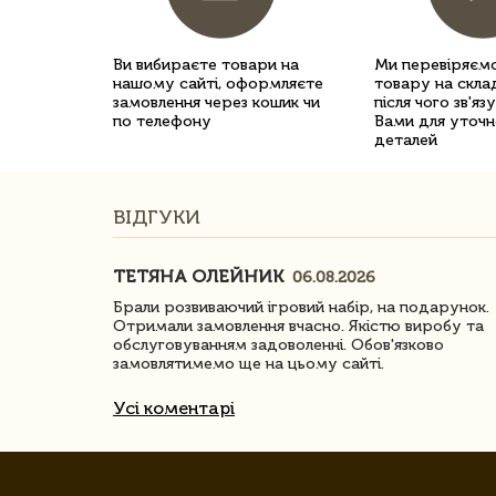
Ви вибираєте товари на
Ми перевіряємо
нашому сайті, оформляєте
товару на склад
замовлення через кошик чи
після чого зв'яз
по телефону
Вами для уточн
деталей
ВІДГУКИ
ТЕТЯНА ОЛЕЙНИК
06.08.2026
ачество
Брали розвиваючий ігровий набір, на подарунок.
Отримали замовлення вчасно. Якістю виробу та
обслуговуванням задоволенні. Обов'язково
замовлятимемо ще на цьому сайті.
Усі коментарі