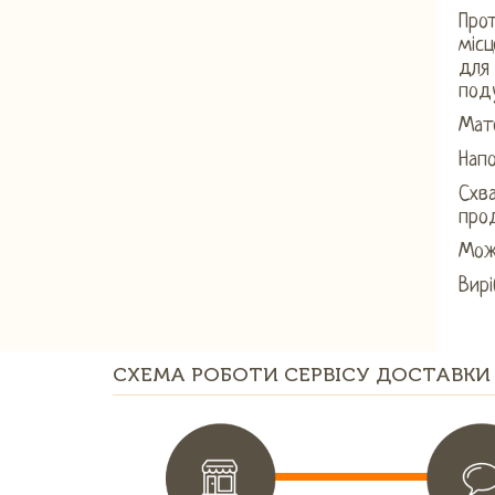
Прот
місц
для
поду
Мате
Напо
Схва
прод
Можн
Вирі
СХЕМА РОБОТИ СЕРВІСУ ДОСТАВКИ 