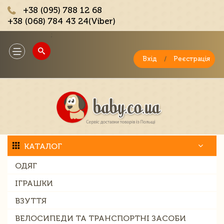
+38 (095) 788 12 68
+38 (068) 784 43 24(Viber)
;
Toggle
navigation
Вхід
/
Реєстрація
КАТАЛОГ
ОДЯГ
ІГРАШКИ
ВЗУТТЯ
ВЕЛОСИПЕДИ ТА ТРАНСПОРТНІ ЗАСОБИ