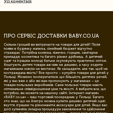
Усі коментарі
ПРО СЕРВІС ДОСТАВКИ BABY.CO.UA
Скільки грошей ви витрачаєте на товари для дітей? Після
появи в будинку малюка, сімейний бюджет відчутно
страждає. Потрібна коляска, ліжечко, горщик, санітарне
приладдя, косметика та багато різних дрібниць. А дитячий
одяг та іграшки молоді батьки скуповують практично оптом.
Коштують дитячі товари аж ніяк не дешево, а часу ходити
магазинами зовсім не вистачає. Як заощадити, але так, щоб не
постраждала якість? Все просто – купуйте товари для дітей у
Польщі. Можемо посперечатися, що більшість дитячих речей,
які у вас вже є або які вам пропонують у магазинах – це
товари польських виробників. Саме польські товари мають
оптимальне співвідношення ціни та якості. А вибрати все, що
потрібно, ви можете на нашому сайті. Інтернет-магазин
«BABY.co.ua» – ваш торговий посередник у Польщі. Багато
хто знає, що на Алегро можна купити дешево дитячий одяг,
взуття, іграшки та різноманітні аксесуари для дітей. Якщо вас
досі зупиняла складна процедура замовлення та здійснення